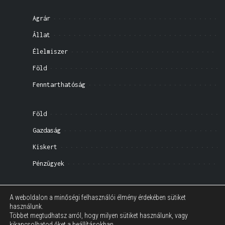
Agrár
Állat
Élelmiszer
Föld
Fenntarthatóság
Föld
Gazdaság
Kiskert
Pénzügyek
Impresszum
A weboldalon a minőségi felhasználói élmény érdekében sütiket
használunk.
Általános Szerződési Feltételek
Többet megtudhatsz arról, hogy milyen sütiket használunk, vagy
kikapcsolhatod őket a
beállításokban
.