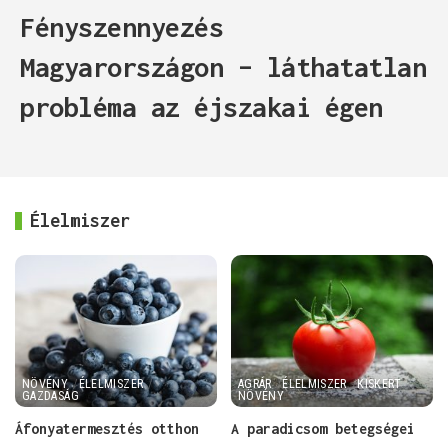
Fényszennyezés
Magyarországon – láthatatlan
probléma az éjszakai égen
Élelmiszer
NÖVÉNY
ÉLELMISZER
AGRÁR
ÉLELMISZER
KISKERT
GAZDASÁG
NÖVÉNY
Áfonyatermesztés otthon
A paradicsom betegségei