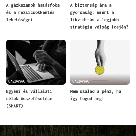
A gázkazánok hatásfoka
A biztonság ára a
és a rezsicsökkentés
gyorsaság: miért a
lehetőségei
likviditás a legjobb
stratégia válság idején?
GAZDASÁG
GAZDASÁG
Egyéni és vállalati
Nem szalad a pénz, ha
célok összefésülése
így fogod meg!
(SMART)