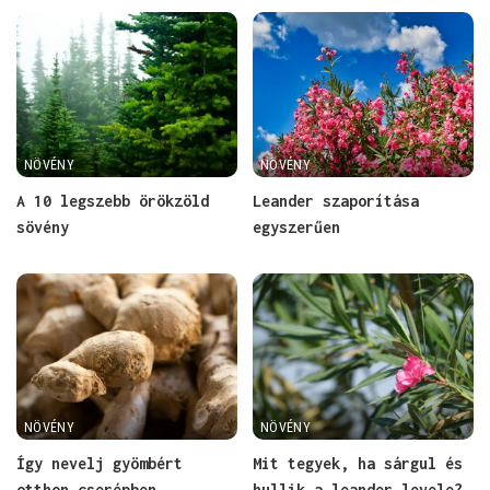
NÖVÉNY
NÖVÉNY
A 10 legszebb örökzöld
Leander szaporítása
sövény
egyszerűen
NÖVÉNY
NÖVÉNY
Így nevelj gyömbért
Mit tegyek, ha sárgul és
otthon cserépben
hullik a leander levele?