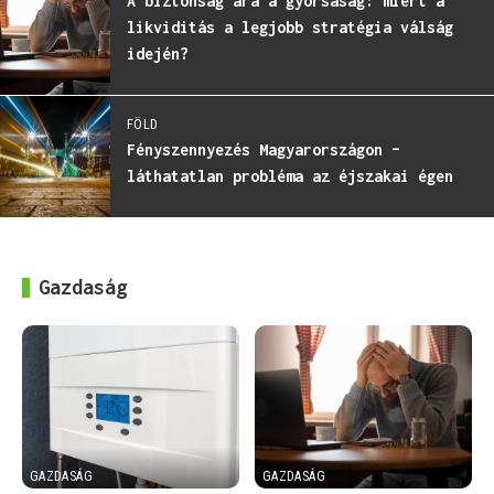
A biztonság ára a gyorsaság: miért a
likviditás a legjobb stratégia válság
idején?
FÖLD
Fényszennyezés Magyarországon –
láthatatlan probléma az éjszakai égen
Gazdaság
GAZDASÁG
GAZDASÁG