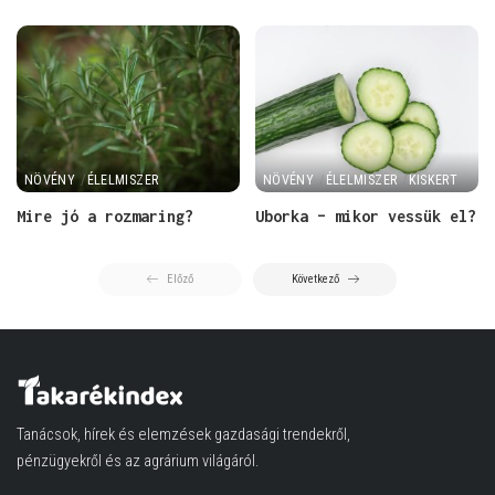
NÖVÉNY
ÉLELMISZER
NÖVÉNY
ÉLELMISZER
KISKERT
Mire jó a rozmaring?
Uborka – mikor vessük el?
Előző
Következő
Tanácsok, hírek és elemzések gazdasági trendekről,
pénzügyekről és az agrárium világáról.