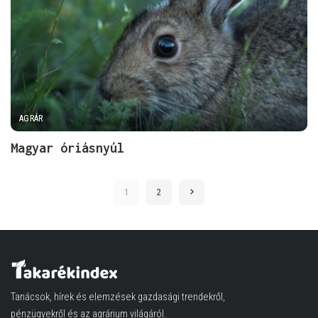
AGRÁR
Magyar óriásnyúl
1
2
Tanácsok, hírek és elemzések gazdasági trendekről,
pénzügyekről és az agrárium világáról.