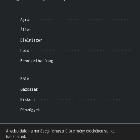
Agrár
Állat
Élelmiszer
Föld
Fenntarthatóság
Föld
Gazdaság
Kiskert
Pénzügyek
Impresszum
A weboldalon a minőségi felhasználói élmény érdekében sütiket
használunk.
Általános Szerződési Feltételek