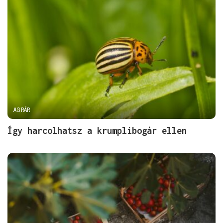
AGRÁR
Így harcolhatsz a krumplibogár ellen