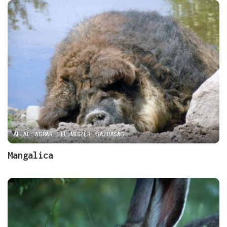
ÁLLAT
AGRÁR
ÉLELMISZER
GAZDASÁG
Mangalica