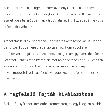
A napfény szintén elengedhetetlen az áfonyáknak. A napos, védett
fekvésű helyet részesítsd előnyben. Az áfonya a közvetlen napfényt
szereti, de a túl erős déli nap károsíthatja, ezért részleges árnyékolást
is fontolóra vehetsz.
A vízellátás is kritikus tényező. Rendszeres öntözésre van szüksége,
de fontos, hogy elkerüld a pangó vizet. Az áfonya gyökerei
érzékenyen reagálnak a túlzott nedvességre, ami gyökérrothadáshoz
vezethet. Tehát a rendszeres, de mérsékelt öntözés a cél, különösen
a szárazabb időszakokban. Ezzel a három alapvető igény
figyelembevételével már jó eséllyel egészséges áfonya terméseket
nevelhetsz.
A megfelelő fajták kiválasztása
Amikor áfonyát szeretnél otthon termeszteni, az egyik legfontosabb