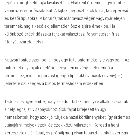
lépés a megfelelő fajta kiválasztása. Elsőként érdemes figyelembe
venni az érési időszakokat. A fajták megoszthatók korai, középérésű
és késői típusokra. A korai fajták már tavasz végén vagy nyár elején
teremnek, míg a későiek jellemzően ősz elejére érnek be. Ha
különböző érési időszakú fajtákat választasz, folyamatosan friss
áfonyát szüretelhetsz.
Nagyon fontos szempont, hogy egy fajta öntermékeny-e vagy sem. Az
öntermékeny fajták esetében egyetlen növény is elegendő a
terméshez, míg a beporzást igénylő típusokhoz másik növény(ek)
jelenléte szükséges a biztos terméshozam érdekében.
Tedd azt is figyelembe, hogy az adott fajták mennyire alkalmazkodtak
a helyi éghajlati viszonyokhoz. Sok fajtát kifejezetten úgy
nemesítettek, hogy azok jól tűrjék a hazai körülményeket, így érdemes
utánajárni, melyek ezek, és ezek közül választani. Keresd a helyi
kertészetek ajánlásait, és próbálj meg olyan tapasztalatokat szerezni