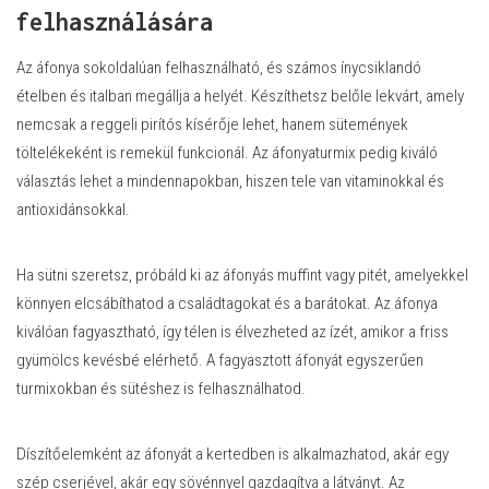
felhasználására
Az áfonya sokoldalúan felhasználható, és számos ínycsiklandó
ételben és italban megállja a helyét. Készíthetsz belőle lekvárt, amely
nemcsak a reggeli pirítós kísérője lehet, hanem sütemények
töltelékeként is remekül funkcionál. Az áfonyaturmix pedig kiváló
választás lehet a mindennapokban, hiszen tele van vitaminokkal és
antioxidánsokkal.
Ha sütni szeretsz, próbáld ki az
áfonyás muffint
vagy pitét, amelyekkel
könnyen elcsábíthatod a családtagokat és a barátokat. Az áfonya
kiválóan fagyasztható, így télen is élvezheted az ízét, amikor a friss
gyümölcs kevésbé elérhető. A fagyasztott áfonyát egyszerűen
turmixokban és sütéshez is felhasználhatod.
Díszítőelemként az áfonyát a kertedben is alkalmazhatod, akár egy
szép cserjével, akár egy sövénnyel gazdagítva a látványt. Az