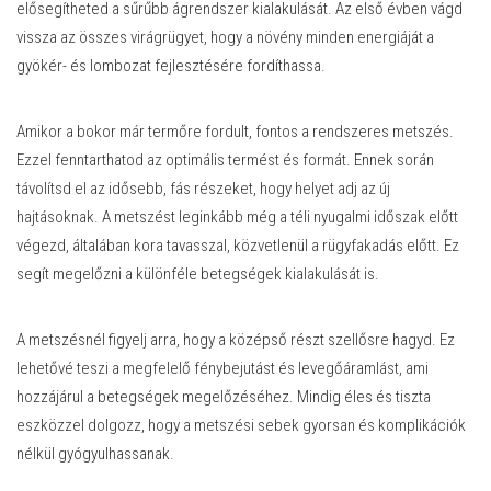
elősegítheted a sűrűbb ágrendszer kialakulását. Az első évben vágd
vissza az összes virágrügyet, hogy a növény minden energiáját a
gyökér- és lombozat fejlesztésére fordíthassa.
Amikor a bokor már termőre fordult, fontos a rendszeres metszés.
Ezzel fenntarthatod az optimális termést és formát. Ennek során
távolítsd el az idősebb, fás részeket, hogy helyet adj az új
hajtásoknak. A metszést leginkább még a téli nyugalmi időszak előtt
végezd, általában kora tavasszal, közvetlenül a rügyfakadás előtt. Ez
segít megelőzni a különféle betegségek kialakulását is.
A metszésnél figyelj arra, hogy a középső részt szellősre hagyd. Ez
lehetővé teszi a megfelelő fénybejutást és levegőáramlást, ami
hozzájárul a betegségek megelőzéséhez. Mindig éles és tiszta
eszközzel dolgozz, hogy a metszési sebek gyorsan és komplikációk
nélkül gyógyulhassanak.