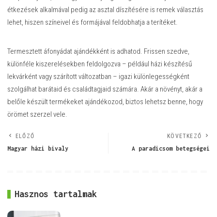
étkezések alkalmával pedig az asztal díszítésére is remek választás
lehet, hiszen színeivel és formájával feldobhatja a terítéket.
Termesztett áfonyádat ajándékként is adhatod. Frissen szedve,
különféle kiszerelésekben feldolgozva – például házi készítésű
lekvárként vagy szárított változatban – igazi különlegességként
szolgálhat barátaid és családtagjaid számára. Akár a növényt, akár a
belőle készült termékeket ajándékozod, biztos lehetsz benne, hogy
örömet szerzel vele.
ELŐZŐ
KÖVETKEZŐ
Magyar házi bivaly
A paradicsom betegségei
Hasznos tartalmak