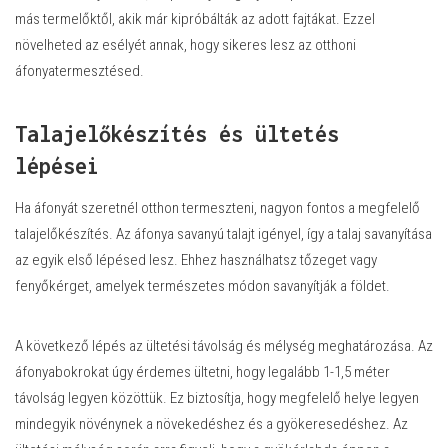
más termelőktől, akik már kipróbálták az adott fajtákat. Ezzel
növelheted az esélyét annak, hogy sikeres lesz az otthoni
áfonyatermesztésed.
Talajelőkészítés és ültetés
lépései
Ha áfonyát szeretnél otthon termeszteni, nagyon fontos a megfelelő
talajelőkészítés. Az áfonya savanyú talajt igényel, így a talaj savanyítása
az egyik első lépésed lesz. Ehhez használhatsz tőzeget vagy
fenyőkérget, amelyek természetes módon savanyítják a földet.
A következő lépés az ültetési távolság és mélység meghatározása. Az
áfonyabokrokat úgy érdemes ültetni, hogy legalább 1-1,5 méter
távolság legyen közöttük. Ez biztosítja, hogy megfelelő helye legyen
mindegyik növénynek a növekedéshez és a gyökeresedéshez. Az