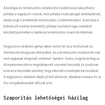
A biológiai és természetes védekezési módok közül választhatsz
például a ragadozó rovarok, mint például a katicabogár, betelepítését,
amely segít a levéltetvek természetes csökkentésében. Ezen kívül a
különböző növényi levelekből, például zsurlóból vagy csalánból
készített permetek is hatékony természetes rovarirtók lehetnek.
Vegyszeres védelem igénye akkor merül fel, ha a fertőzések és
infestációk túlságosan elterjedtek, és a természetes módszerek már
nem nyújtanak elegendő védelmet. Ilyenkor fontos, hogy kizárólag az
áfonyatermesztésre engedélyezett szereket használd, és pontosan
kövesd a használati utasítást, hogy elkerüld a növények károsodását.
A vegyszeres védelem idejét jól kell ütemezni, általában a tavasz és az
ősz a legalkalmasabb időszak erre.
Szaporítás lehetőségei házilag