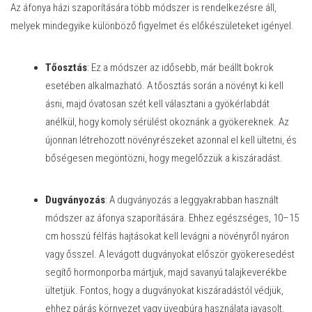
Az áfonya házi szaporítására több módszer is rendelkezésre áll,
melyek mindegyike különböző figyelmet és előkészületeket igényel.
Tőosztás
: Ez a módszer az idősebb, már beállt bokrok
esetében alkalmazható. A tőosztás során a növényt ki kell
ásni, majd óvatosan szét kell választani a gyökérlabdát
anélkül, hogy komoly sérülést okoznánk a gyökereknek. Az
újonnan létrehozott növényrészeket azonnal el kell ültetni, és
bőségesen megöntözni, hogy megelőzzük a kiszáradást.
Dugványozás
: A dugványozás a leggyakrabban használt
módszer az áfonya szaporítására. Ehhez egészséges, 10–15
cm hosszú félfás hajtásokat kell levágni a növényről nyáron
vagy ősszel. A levágott dugványokat először gyökeresedést
segítő hormonporba mártjuk, majd savanyú talajkeverékbe
ültetjük. Fontos, hogy a dugványokat kiszáradástól védjük,
ehhez párás környezet vagy üvegbúra használata javasolt.