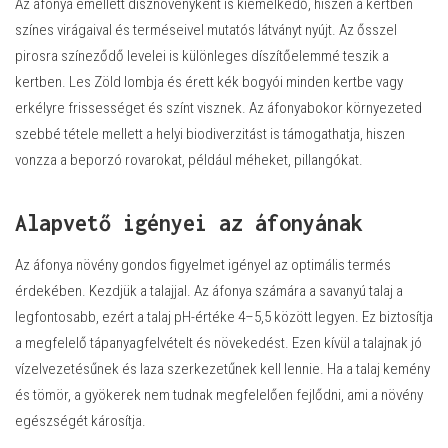
Az áfonya emellett dísznövényként is kiemelkedő, hiszen a kertben
színes virágaival és terméseivel mutatós látványt nyújt. Az ősszel
pirosra színeződő levelei is különleges díszítőelemmé teszik a
kertben. Les Zöld lombja és érett kék bogyói minden kertbe vagy
erkélyre frissességet és színt visznek. Az áfonyabokor környezeted
szebbé tétele mellett a helyi biodiverzitást is támogathatja, hiszen
vonzza a beporzó rovarokat, például méheket, pillangókat.
Alapvető igényei az áfonyának
Az áfonya növény gondos figyelmet igényel az optimális termés
érdekében. Kezdjük a talajjal. Az áfonya számára a savanyú talaj a
legfontosabb, ezért a talaj pH-értéke 4–5,5 között legyen. Ez biztosítja
a megfelelő tápanyagfelvételt és növekedést. Ezen kívül a talajnak jó
vízelvezetésűnek és laza szerkezetűnek kell lennie. Ha a talaj kemény
és tömör, a gyökerek nem tudnak megfelelően fejlődni, ami a növény
egészségét károsítja.