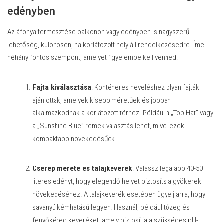
edényben
Az áfonya termesztése balkonon vagy edényben is nagyszerű
lehetőség, különösen, ha korlátozott hely áll rendelkezésedre. Íme
néhány fontos szempont, amelyet figyelembe kell venned:
Fajta kiválasztása
: Konténeres neveléshez olyan fajták
ajánlottak, amelyek kisebb méretűek és jobban
alkalmazkodnak a korlátozott térhez. Például a „Top Hat” vagy
a „Sunshine Blue” remek választás lehet, mivel ezek
kompaktabb növekedésűek.
Cserép mérete és talajkeverék
: Válassz legalább 40-50
literes edényt, hogy elegendő helyet biztosíts a gyökerek
növekedéséhez. A talajkeverék esetében ügyelj arra, hogy
savanyú kémhatású legyen. Használj például tőzeg és
fenyőkéreg keveréket, amely biztosítja a szükséges pH-