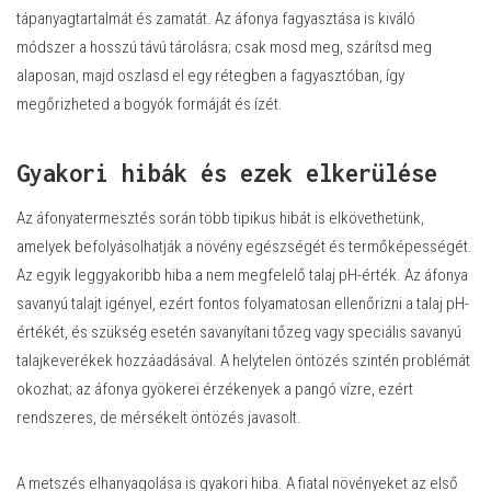
tápanyagtartalmát és zamatát. Az áfonya fagyasztása is kiváló
módszer a hosszú távú tárolásra; csak mosd meg, szárítsd meg
alaposan, majd oszlasd el egy rétegben a fagyasztóban, így
megőrizheted a bogyók formáját és ízét.
Gyakori hibák és ezek elkerülése
Az áfonyatermesztés során több tipikus hibát is elkövethetünk,
amelyek befolyásolhatják a növény egészségét és termőképességét.
Az egyik leggyakoribb hiba a nem megfelelő talaj pH-érték. Az áfonya
savanyú talajt igényel, ezért fontos folyamatosan ellenőrizni a talaj pH-
értékét, és szükség esetén savanyítani tőzeg vagy speciális savanyú
talajkeverékek hozzáadásával. A helytelen öntözés szintén problémát
okozhat; az áfonya gyökerei érzékenyek a pangó vízre, ezért
rendszeres, de mérsékelt öntözés javasolt.
A metszés elhanyagolása is gyakori hiba. A fiatal növényeket az első