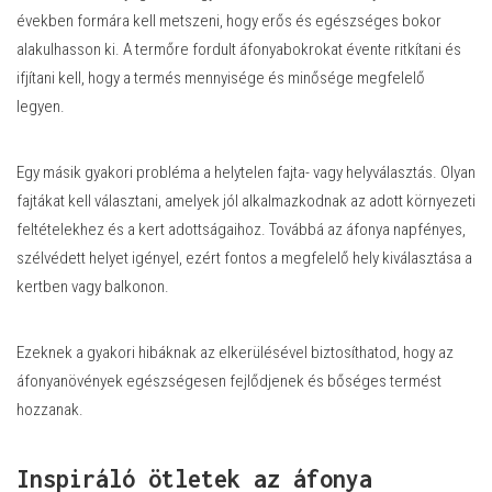
években formára kell metszeni, hogy erős és egészséges bokor
alakulhasson ki. A termőre fordult áfonyabokrokat évente ritkítani és
ifjítani kell, hogy a termés mennyisége és minősége megfelelő
legyen.
Egy másik gyakori probléma a helytelen fajta- vagy helyválasztás. Olyan
fajtákat kell választani, amelyek jól alkalmazkodnak az adott környezeti
feltételekhez és a kert adottságaihoz. Továbbá az áfonya napfényes,
szélvédett helyet igényel, ezért fontos a megfelelő hely kiválasztása a
kertben vagy balkonon.
Ezeknek a gyakori hibáknak az elkerülésével biztosíthatod, hogy az
áfonyanövények egészségesen fejlődjenek és bőséges termést
hozzanak.
Inspiráló ötletek az áfonya