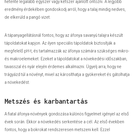
hetente legalább egyszer vagy kétszer ajánlott öntözni. A legjobb
eredmény érdekében gondoskodj arról, hogy a talaj mindig nedves,
de elkerüld a pangó vizet.
A tápanyagellátásnál fontos, hogy az áfonya savanyú talajra készült
tápoldatokat kapjon. Az ilyen speciális tápoldatok biztosítják a
megfelelő pH-t, és tartalmazzák az áfonya számára szükséges mikro-
és makroelemeket. Ezeket a tápoldatokat a növekedési időszakban,
tavasszal és nyár elején érdemes alkalmazni. Ügyelj arra, hogy ne
trágyázd túl a növényt, mivel az károsíthatja a gyökereket és gátolhatja
a növekedést.
Metszés és karbantartás
A fiatal áfonya-növények gondozása különös figyelmet igényel az első
évek során. Ekkor a növekedés serkentése a cél. Az első években
fontos, hogy a bokrokat rendszeresen metszeni kell. Ezzel