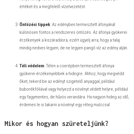
értéket és a megfelelő vízelvezetést.
Öntözési tippek
: Az edényben termesztett áfonyánál
különösen fontos a rendszeres öntözés. Az áfonya gyökerei
érzékenyek a kiszáradásra, ezért ügyelj arra, hogy a talaj
mindig nedves legyen, de ne legyen pangó víz az edény alján.
Téli védelem
: Télen a cserépben termesztett áfonya
gyökerei érzékenyebbek a hidegre. Ahhoz, hogy megvédd
őket, tekerd be az edényt szigetelő anyaggal, például
buborékfóliával vagy helyezd a növényt védett helyre, például
egy fagymentes, de hűvös verandára. Ha nagyon hideg az idő,
érdemes le is takarni a növényt egy réteg mulccsal
Mikor és hogyan szüreteljünk?