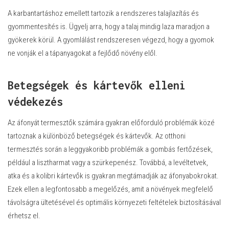
A karbantartáshoz emellett tartozik a rendszeres talajlazítás és
gyommentesítés is. Ügyelj arra, hogy a talaj mindig laza maradjon a
gyökerek körül. A gyomlálást rendszeresen végezd, hogy a gyomok
ne vonják el a tápanyagokat a fejlődő növény elől.
Betegségek és kártevők elleni
védekezés
Az áfonyát termesztők számára gyakran előforduló problémák közé
tartoznak a különböző betegségek és kártevők. Az otthoni
termesztés során a leggyakoribb problémák a gombás fertőzések,
például a lisztharmat vagy a szürkepenész. Továbbá, a levéltetvek,
atka és a kolibri kártevők is gyakran megtámadják az áfonyabokrokat.
Ezek ellen a legfontosabb a megelőzés, amit a növények megfelelő
távolságra ültetésével és optimális környezeti feltételek biztosításával
érhetsz el.