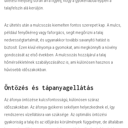
ültetési mélység során arra figyelj, hogy a gyökérlabda éppen a
talajfelszín alá kerüljön.
Az ültetés után a mulcsozás kiemelten fontos szerepet kap. A mulcs,
például fenyőkéreg vagy faforgács, segít megőrizni a talaj
nedvességtartalmát, és ugyanakkor további savanyító hatást is
biztosít. Ezen kívül elnyomja a gyomokat, ami megkönnyíti a növény
gondozását az első években. A mulcsozás hozzájárul a talaj
hőmérsékletének szabályozásához is, ami különösen hasznos a
hűvösebb időszakokban.
Öntözés és tápanyagellátás
Az áfonya öntözése kulcsfontosságú, különösen száraz
időszakokban. Az áfonya gyökerei sekélyen helyezkednek el, így
rendszeres vízellátásra van szüksége. Az optimális öntözési
gyakoriság a talaj és az időjárási körülmények függvénye, de általában