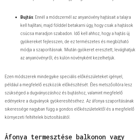
Bujtás
: Ennél a módszernél az anyanövény hajtásait a talajra
kell hajlítani, majd földdel betakarni úgy, hogy csak a hajtások
csúcsa maradjon szabadon. Idő kell ahhoz, hogy a hajtás új
gyökereket fejlesszen, de ez természetes és megbízható
módja a szaporításnak. Miután gyökeret eresztett, levághatjuk
az anyanövényről, és külön növényként kezelhetjük.
Ezen módszerek mindegyike speciális előkészületeket igényel,
például a megfelelő eszközök előkészítését. Éles metszőollóra lesz
szükséged a dugványozáshoz és bujtáshoz, valamint megfelelő
edényekre a dugványok gyökeresítéséhez. Az áfonya szaporításának
sikeressége nagyban függ a gondos előkészületektől és a megfelelő
környezeti feltételek biztosításától.
Áfonya termesztése balkonon vagy