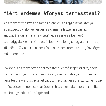
Miért érdemes áfonyát termeszteni?
Az áfonya termesztése számos előnnyel jár. Egyrészt az áfonya
egészségügyi előnyeit érdemes kiemelni, hiszen magas az
antioxidáns-tartalma, amely segíthet a szervezetben lévő
szabadgyökök elleni védekezésben. Emellett gazdag vitaminforrás,
különösen C-vitaminban, mely fontos az immunrendszer egészséges
működéséhez.
Továbbá, az áfonya otthoni termesztése lehetőséget ad arra, hogy
mindig friss gyümölcshöz juss. Az így szerzett áfonyából finom házi
készítésű lekvárokat, pitéket vagy turmixokat készíthetsz. Ez nemcsak
egészséges, hanem gazdaságos is, hiszen csökkentheted a boltban
vásárolt gyümölcs iránti igényedet.