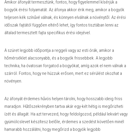
Amikor áfonyát termesztünk, fontos, hogy figyelemmel kísérjük a
bogyók érési folyamatát. Az áfonya akkor érik meg, amikor a bogyók
teljesen kék színűvé válnak, és könnyen elválnak a növénytől. Az érési
időszak fajtától függően eltérő lehet, így fontos tisztában lenni az
általad termesztett fajta specifikus érési idejével.
A szüret legjobb időpontja a reggeli vagy az esti órák, amikor a
hőmérséklet alacsonyabb, és a bogyók frissebbek. A legjobb
technika, ha óvatosan forgatod a bogyókat, amíg azok el nem válnak a
szárról. Fontos, hogy ne húzzuk erősen, mert ez sérülést okozhat a
növényen.
Az áfonyát érdemes hűvös helyen tárolni, hogy hosszabb ideig friss
maradjon. Hűtőszekrényben tartva akár egy-két hétig is megőrizheti
ízét és állagát. Ha azt tervezed, hogy feldolgozod, például lekvárt vagy
gyümölcslevet készítesz belőle, érdemes a szedést követően minél
hamarabb hozzálátni, hogy megőrizd a bogyók legjobb