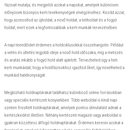
fázisait mutatja, és megjelöli azokat a napokat, amelyek különösen
előnyösek bizonyos kerti tevékenységek elvégzéséhez. Kezdd azzal,
hogy azonosítod az újholdat, a növő holdat, a teliholdat és a fogyó
holdat, mert ezek a legfontosabbak a kerti munkák tervezésében.
A napi teendőidet érdemes a holdciklusokkal összehangolni. Például
a vetés és ültetés legjobb ideje a növő hold időszaka, míg a metszés
és aratás inkább a fogyó hold alatt ajánlott. Tervezheted úgy a heti
kerti munkáidat, hogy a holdfázisokhoz igazítsd őket, így növelheted a
munkáid hatékonyságát.
Megbízható holdnaptárakat találhatsz különböző online forrásokban
vagy speciális kertészeti könyvekben. Több weboldal is kínál napi
szinten frissített holdnaptárakat, amelyek pontos útmutatást adnak a
kertészkedést illetően. Néhány kertészeti magazin vagy weboldal is
gyakran közzétesz átfogó holdnaptárakat. Érdemes keresni azokat a