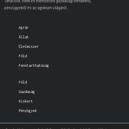
Tanácsok, hírek és elemzések gazdasági trendekről,
pénzügyekről és az agrárium világáról.
Agrár
Állat
Élelmiszer
Föld
Fenntarthatóság
Föld
Gazdaság
Kiskert
Pénzügyek
Impresszum