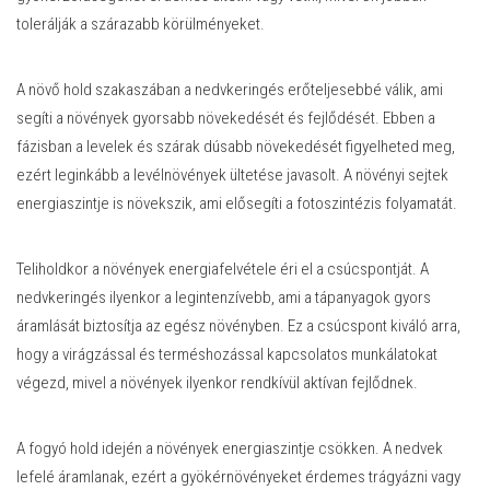
tolerálják a szárazabb körülményeket.
A növő hold szakaszában a nedvkeringés erőteljesebbé válik, ami
segíti a növények gyorsabb növekedését és fejlődését. Ebben a
fázisban a levelek és szárak dúsabb növekedését figyelheted meg,
ezért leginkább a levélnövények ültetése javasolt. A növényi sejtek
energiaszintje is növekszik, ami elősegíti a fotoszintézis folyamatát.
Teliholdkor a növények energiafelvétele éri el a csúcspontját. A
nedvkeringés ilyenkor a legintenzívebb, ami a tápanyagok gyors
áramlását biztosítja az egész növényben. Ez a csúcspont kiváló arra,
hogy a virágzással és terméshozással kapcsolatos munkálatokat
végezd, mivel a növények ilyenkor rendkívül aktívan fejlődnek.
A fogyó hold idején a növények energiaszintje csökken. A nedvek
lefelé áramlanak, ezért a gyökérnövényeket érdemes trágyázni vagy