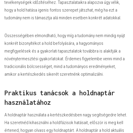
tevékenységek időzítéséhez. Tapasztalataikra alapozva úgy vélik,
hogy a hold hatása igenis fontos szerepet játszhat, még ha ezt a
tudomány nem is támasztja alá minden esetben konkrét adatokkal.
Összességében elmondható, hogy míg a tudomány nem mindig nyújt
konkrét bizonyítékot a hold befolyására, a hagyományos
megfigyelések és a gyakorlati tapasztalatok továbbra is alakítják a
növénytermesztési gyakorlatokat. Érdemes figyelembe venni mind a
tradicionális bölcsességet, mind a tudományos eredményeket,
amikor a kertészkedés sikerét szeretnénk optimalizálni.
Praktikus tanácsok a holdnaptár
használatához
A holdnaptár használata a kertészkedésben nagy segítségedre lehet.
Ha szeretnéd kihasználni a holdfázisok hatásait, először is meg kell
értened, hogyan olvass egy holdnaptárt. A holdnaptár a hold aktuális