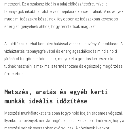
metszeni. Ez a szakasz ideális a talaj előkészítésére, mivel a
tápanyagok inkább a földbe való bejutásra koncentrálnak. A növények
nyugalmi időszakra készülnek, így ebben az időszakban kevesebb
energiát igényelnek ahhoz, hogy fenntartsák magukat.
A holdfázisok tehát komplex hatással vannak a növényi életciklusra. A
vízháztartás, tápanyagfelvétel és energiagazdálkodás mind a hold
járásától függően módosulnak, melyeket a gondos kertészek ki
tudnak használni a maximális terméshozam és egészség megőrzése
érdekében.
Metszés, aratás és egyéb kerti
munkák ideális időzítése
Metszési munkálatokat általában fogyó hold idején érdemes végezni.
Ilyenkor a növények nedvkeringése lassul. Ez azt eredményezi, hogy a
metszési sebek gyorsabban gyógyulnak. A növények ilyenkor