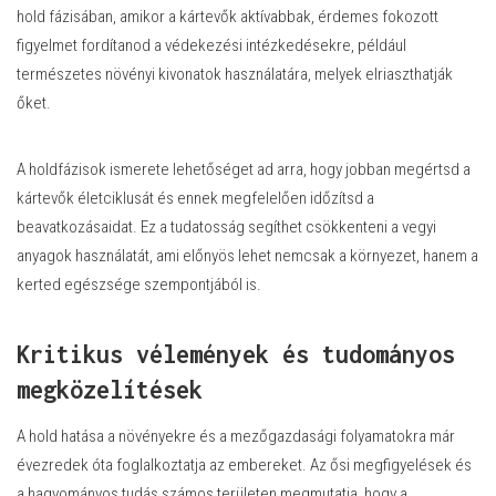
hold fázisában, amikor a kártevők aktívabbak, érdemes fokozott
figyelmet fordítanod a védekezési intézkedésekre, például
természetes növényi kivonatok használatára, melyek elriaszthatják
őket.
A holdfázisok ismerete lehetőséget ad arra, hogy jobban megértsd a
kártevők életciklusát és ennek megfelelően időzítsd a
beavatkozásaidat. Ez a tudatosság segíthet csökkenteni a vegyi
anyagok használatát, ami előnyös lehet nemcsak a környezet, hanem a
kerted egészsége szempontjából is.
Kritikus vélemények és tudományos
megközelítések
A hold hatása a növényekre és a mezőgazdasági folyamatokra már
évezredek óta foglalkoztatja az embereket. Az ősi megfigyelések és
a hagyományos tudás számos területen megmutatja, hogy a