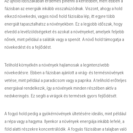
Az újhold időszakában érdemes pihenni a kertedben, mert ebben a
fázisban az energiák inkább visszahúzódnak. Viszont, ahogy a hold
elkezd növekedni, vagyis növő hold fázisába lép, itt egyre több
energiát tapasztalhatsz a növényekben. Ez a legjobb időszak, hogy
elvedd a levélzöldségeket és azokat a növényeket, amelyek feljebb
nőnek, mint például a saláták vagy a spenót. A növő hold támogatja a
növekedést és a fejlődést.
Telihold környékén a növények hajlamosak a legintenzívebb
növekedésre. Ebben a fázisban ajánlott a virág- és termésnövények
vetése, mint például a paradicsom vagy a paprika. A telihold erőteljes
energiával rendelkezik, így a növények minden részében aktív a
nedvkeringés. Ez segíti a virágok és termések gyors fejlődését.
A fogyó hold pedig a gyökérnövények ültetésére ideális, mint például
a répa vagy a hagyma. Ilyenkor a növények energiája inkább lefelé, a
föld alatti részekre koncentrálódik. A fogyás fázisában a talajban való