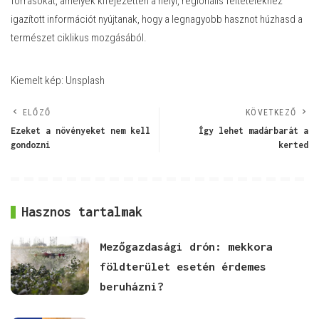
forrásokat, amelyek kifejezetten a helyi, regionális feltételekhez
igazított információt nyújtanak, hogy a legnagyobb hasznot húzhasd a
természet ciklikus mozgásából.
Kiemelt kép: Unsplash
ELŐZŐ
KÖVETKEZŐ
Ezeket a növényeket nem kell
Így lehet madárbarát a
gondozni
kerted
Hasznos tartalmak
Mezőgazdasági drón: mekkora
földterület esetén érdemes
beruházni?