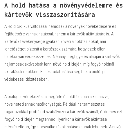
A hold hatása a növényvédelemre és
kártevők visszaszorítására
A Hold ciklikus változásai nemcsak a növények növekedésére és
fejlődésére vannak hatással, hanem a kártevők aktivitására is. A
kártevők tevékenysége gyakran követi a holdfázisokat, ami
lehetőséget biztosít a kertészek számára, hogy ezek ellen
hatékonyan védekezzenek. Néhány megfigyelés alapján a kártevők
hajlamosak aktívabbak lenni növő hold idején, míg fogyó holdnál
aktivitásuk csökken. Ennek tudatosítása segíthet a biológiai
védekezés időzítésében.
A biológiai védekezést a megfelelő holdfázisban alkalmazva,
növelheted annak hatékonyságát. Például, ha természetes
ragadozókkal próbálod szabályozni a kártevők számát, érdemes ezt
fogyó hold idején megtenned. Ilyenkor a kártevők aktivitása
mérsékeltebb, így a beavatkozások hatásosabbak lehetnek. A növő