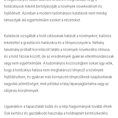
holdciklusok miként befolyásolják a növények növekedését és
fejlődését. Azonban a modern tudományos kutatások nem mindig
támasztják alá egyértelműen ezeket a nézeteket.
Kutatások vizsgálták a hold ciklusának hatását a növényekre, különös
tekintettel a gravitációs hatásokra és a fényviszonyokra. Néhány
tanulmány próbált korrelációt találni a növények növekedési ritmusa
és a hold fázisai között, de az eredmények gyakran ellentmondásosak
vagy nem egyértelműek. A tudományos közösségben sokan úgy vélik,
hogy a holdciklus hatása nem meghatározó tényező a növények
fejlődésében, és gyakran más környezeti tényezőknek tulajdonítanak
nagyobb jelentőséget, mint például a talaj tápanyagtartalma vagy az
időjárási körülmények.
Ugyanakkor a tapasztalati tudás és a népi hagyományok tovább élnek.
Sok kertész és gazdálkodó használja a holdnaptárt kertészkedési