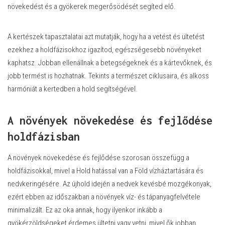
növekedést és a gyökerek megerősödését segíted elő.
A kertészek tapasztalatai azt mutatják, hogy ha a vetést és ültetést
ezekhez a holdfázisokhoz igazítod, egészségesebb növényeket
kaphatsz. Jobban ellenállnak a betegségeknek és a kártevőknek, és
jobb termést is hozhatnak. Tekints a természet ciklusaira, és alkoss
harmóniát a kertedben a hold segítségével.
A növények növekedése és fejlődése
holdfázisban
A növények növekedése és fejlődése szorosan összefügg a
holdfázisokkal, mivel a Hold hatással van a Föld vízháztartására és
nedvkeringésére. Az újhold idején a nedvek kevésbé mozgékonyak,
ezért ebben az időszakban a növények víz- és tápanyagfelvétele
minimalizált. Ez az oka annak, hogy ilyenkor inkább a
gyökérzöldségeket érdemes ültetni vagy vetni, mivel ők jobban