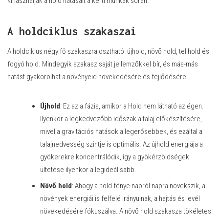
kihasználják a hold hatásait a kerti munkák során.
A holdciklus szakaszai
A holdciklus négy fő szakaszra osztható: újhold, növő hold, telihold és
fogyó hold. Mindegyik szakasz saját jellemzőkkel bír, és más-más
hatást gyakorolhat a növényeid növekedésére és fejlődésére.
Újhold
: Ez az a fázis, amikor a Hold nem látható az égen.
Ilyenkor a legkedvezőbb időszak a talaj előkészítésére,
mivel a gravitációs hatások a legerősebbek, és ezáltal a
talajnedvesség szintje is optimális. Az újhold energiája a
gyökerekre koncentrálódik, így a gyökérzöldségek
ültetése ilyenkor a legideálisabb.
Növő hold
: Ahogy a hold fénye napról napra növekszik, a
növények energiái is felfelé irányulnak, a hajtás és levél
növekedésére fókuszálva. A növő hold szakasza tökéletes