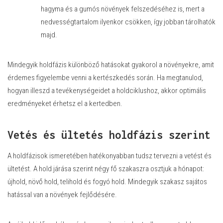
hagyma és a gumós növények felszedéséhez is, mert a
nedvességtartalom ilyenkor csökken, így jobban tárolhatók
majd.
Mindegyik holdfázis különböző hatásokat gyakorol a növényekre, amit
érdemes figyelembe venni a kertészkedés során. Ha megtanulod,
hogyan illeszd a tevékenységeidet a holdciklushoz, akkor optimális
eredményeket érhetsz el a kertedben.
Vetés és ültetés holdfázis szerint
A holdfázisok ismeretében hatékonyabban tudsz tervezni a vetést és
ültetést. A hold járása szerint négy fő szakaszra osztjuk a hónapot:
újhold, növő hold, telihold és fogyó hold. Mindegyik szakasz sajátos
hatással van a növények fejlődésére.