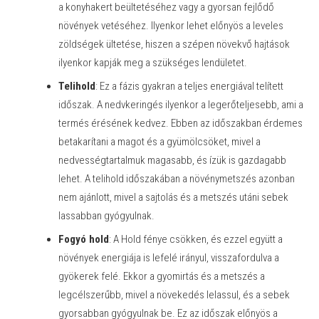
a konyhakert beültetéséhez vagy a gyorsan fejlődő
növények vetéséhez. Ilyenkor lehet előnyös a leveles
zöldségek ültetése, hiszen a szépen növekvő hajtások
ilyenkor kapják meg a szükséges lendületet.
Telihold
: Ez a fázis gyakran a teljes energiával telített
időszak. A nedvkeringés ilyenkor a legerőteljesebb, ami a
termés érésének kedvez. Ebben az időszakban érdemes
betakarítani a magot és a gyümölcsöket, mivel a
nedvességtartalmuk magasabb, és ízük is gazdagabb
lehet. A telihold időszakában a növénymetszés azonban
nem ajánlott, mivel a sajtolás és a metszés utáni sebek
lassabban gyógyulnak.
Fogyó hold
: A Hold fénye csökken, és ezzel együtt a
növények energiája is lefelé irányul, visszafordulva a
gyökerek felé. Ekkor a gyomirtás és a metszés a
legcélszerűbb, mivel a növekedés lelassul, és a sebek
gyorsabban gyógyulnak be. Ez az időszak előnyös a