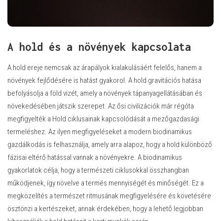
A hold és a növények kapcsolata
A hold ereje nemcsak az árapályok kialakulásáért felelős, hanem a
növények fejlődésére is hatást gyakorol. A hold gravitációs hatása
befolyásolja a föld vizét, amely a növények tápanyagellátásában és
növekedésében játszik szerepet. Az ősi civilizációk már régóta
megfigyelték a Hold ciklusainak kapcsolódását a mezőgazdasági
termeléshez. Az ilyen megfigyeléseket a modern biodinamikus
gazdálkodás is felhasználja, amely arra alapoz, hogy a hold különböző
fázisai eltérő hatással vannak a növényekre. A biodinamikus
gyakorlatok célja, hogy a természeti ciklusokkal összhangban
működjenek, így növelve a termés mennyiségét és minőségét. Ez a
megközelítés a természet ritmusának megfigyelésére és követésére
ösztönzi a kertészeket, annak érdekében, hogy a lehető legjobban