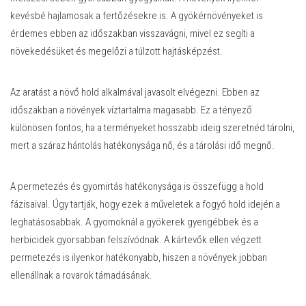
kevésbé hajlamosak a fertőzésekre is. A gyökérnövényeket is
érdemes ebben az időszakban visszavágni, mivel ez segíti a
növekedésüket és megelőzi a túlzott hajtásképzést.
Az aratást a növő hold alkalmával javasolt elvégezni. Ebben az
időszakban a növények víztartalma magasabb. Ez a tényező
különösen fontos, ha a terményeket hosszabb ideig szeretnéd tárolni,
mert a száraz hántolás hatékonysága nő, és a tárolási idő megnő.
A permetezés és gyomirtás hatékonysága is összefügg a hold
fázisaival. Úgy tartják, hogy ezek a műveletek a fogyó hold idején a
leghatásosabbak. A gyomoknál a gyökerek gyengébbek és a
herbicidek gyorsabban felszívódnak. A kártevők ellen végzett
permetezés is ilyenkor hatékonyabb, hiszen a növények jobban
ellenállnak a rovarok támadásának.