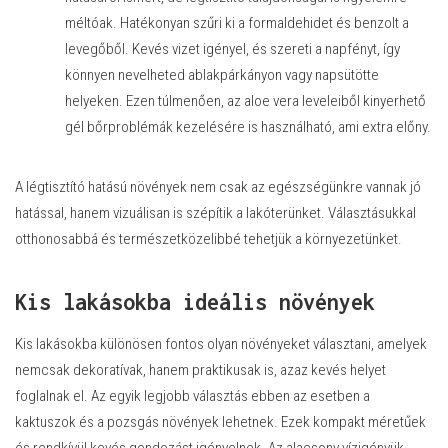
méltóak. Hatékonyan szűri ki a formaldehidet és benzolt a
levegőből. Kevés vizet igényel, és szereti a napfényt, így
könnyen nevelheted ablakpárkányon vagy napsütötte
helyeken. Ezen túlmenően, az aloe vera leveleiből kinyerhető
gél bőrproblémák kezelésére is használható, ami extra előny.
A légtisztító hatású növények nem csak az egészségünkre vannak jó
hatással, hanem vizuálisan is szépítik a lakóterünket. Választásukkal
otthonosabbá és természetközelibbé tehetjük a környezetünket.
Kis lakásokba ideális növények
Kis lakásokba különösen fontos olyan növényeket választani, amelyek
nemcsak dekoratívak, hanem praktikusak is, azaz kevés helyet
foglalnak el. Az egyik legjobb választás ebben az esetben a
kaktuszok és a pozsgás növények lehetnek. Ezek kompakt méretűek
és rendkívül kevés gondozást igényelnek. Az alacsony vízigényük