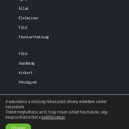
Állat
Élelmiszer
Föld
Fenntarthatóság
Föld
Gazdaság
Kiskert
Pénzügyek
Impresszum
A weboldalon a minőségi felhasználói élmény érdekében sütiket
használunk.
Általános Szerződési Feltételek
Többet megtudhatsz arról, hogy milyen sütiket használunk, vagy
kikapcsolhatod őket a
beállításokban
.
Elfogadás