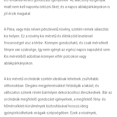
miatt nem kell naponta öntözni őket, és a napos ablakpárkányokon is
jól érzik magukat.
A Pilea, vagy más néven pénzlevelű növény, szintén remek választás
kis helyen. Ez a növény kis méretű és élénkzöld leveleivel
frissességet visz a térbe. Könnyen gondozható, és csak mérsékelt
fényre van szüksége, így nem igényli az egész napos napsütést sem.
Kis méretéből adódóan könnyen elfér polcokon vagy
ablakpárkányokon.
A kis méretű orchideák szintén ideálisak lehetnek zsúfoltabb
otthonokban. Elegáns megjelenésükkel feldobják a lakást, és
változatos színeik révén bármilyen dekorációhoz illeszkednek. Bár az
orchideák megfelelő gondozást igényelnek, a megfelelő fény- és
hőmérsékleti körülmények biztosításával hosszú ideig
gyönyörködhetünk virágaik szépségében. Ezek a növények,