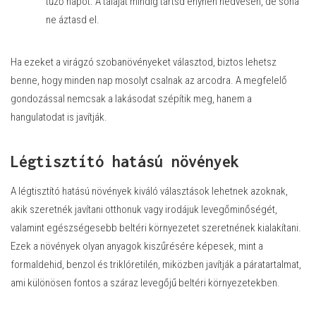
tűző napot. A talaját mindig tartsd enyhén nedvesen, de soha
ne áztasd el.
Ha ezeket a virágzó szobanövényeket választod, biztos lehetsz
benne, hogy minden nap mosolyt csalnak az arcodra. A megfelelő
gondozással nemcsak a lakásodat szépítik meg, hanem a
hangulatodat is javítják.
Légtisztító hatású növények
A légtisztító hatású növények kiváló választások lehetnek azoknak,
akik szeretnék javítani otthonuk vagy irodájuk levegőminőségét,
valamint egészségesebb beltéri környezetet szeretnének kialakítani.
Ezek a növények olyan anyagok kiszűrésére képesek, mint a
formaldehid, benzol és triklóretilén, miközben javítják a páratartalmat,
ami különösen fontos a száraz levegőjű beltéri környezetekben.