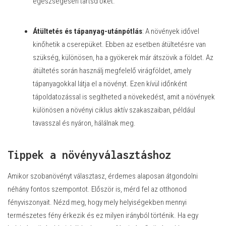
egészségesen tartsd őket.
Átültetés és tápanyag-utánpótlás
: A növények idővel
kinőhetik a cserepüket. Ebben az esetben átültetésre van
szükség, különösen, ha a gyökerek már átszövik a földet. Az
átültetés során használj megfelelő virágföldet, amely
tápanyagokkal látja el a növényt. Ezen kívül időnként
tápoldatozással is segítheted a növekedést, amit a növények
különösen a növényi ciklus aktív szakaszaiban, például
tavasszal és nyáron, hálálnak meg.
Tippek a növényválasztáshoz
Amikor szobanövényt választasz, érdemes alaposan átgondolni
néhány fontos szempontot. Először is, mérd fel az otthonod
fényviszonyait. Nézd meg, hogy mely helyiségekben mennyi
természetes fény érkezik és ez milyen irányból történik. Ha egy