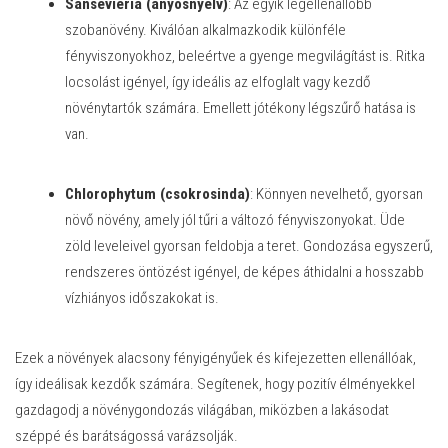
Sansevieria (anyósnyelv)
: Az egyik legellenállóbb
szobanövény. Kiválóan alkalmazkodik különféle
fényviszonyokhoz, beleértve a gyenge megvilágítást is. Ritka
locsolást igényel, így ideális az elfoglalt vagy kezdő
növénytartók számára. Emellett jótékony légszűrő hatása is
van.
Chlorophytum (csokrosinda)
: Könnyen nevelhető, gyorsan
növő növény, amely jól tűri a változó fényviszonyokat. Üde
zöld leveleivel gyorsan feldobja a teret. Gondozása egyszerű,
rendszeres öntözést igényel, de képes áthidalni a hosszabb
vízhiányos időszakokat is.
Ezek a növények alacsony fényigényűek és kifejezetten ellenállóak,
így ideálisak kezdők számára. Segítenek, hogy pozitív élményekkel
gazdagodj a növénygondozás világában, miközben a lakásodat
széppé és barátságossá varázsolják.