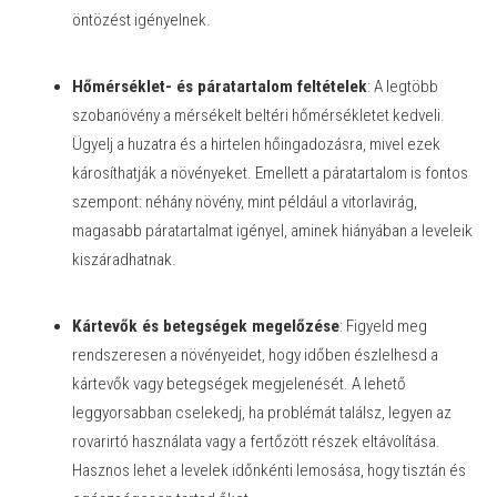
öntözést igényelnek.
Hőmérséklet- és páratartalom feltételek
: A legtöbb
szobanövény a mérsékelt beltéri hőmérsékletet kedveli.
Ügyelj a huzatra és a hirtelen hőingadozásra, mivel ezek
károsíthatják a növényeket. Emellett a páratartalom is fontos
szempont: néhány növény, mint például a vitorlavirág,
magasabb páratartalmat igényel, aminek hiányában a leveleik
kiszáradhatnak.
Kártevők és betegségek megelőzése
: Figyeld meg
rendszeresen a növényeidet, hogy időben észlelhesd a
kártevők vagy betegségek megjelenését. A lehető
leggyorsabban cselekedj, ha problémát találsz, legyen az
rovarirtó használata vagy a fertőzött részek eltávolítása.
Hasznos lehet a levelek időnkénti lemosása, hogy tisztán és