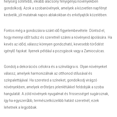
helyiség sötétebb, inkább alacsony fényigényű növényekben
gondolkodj. Azok a szobanövények, amelyek a közvetlen napfényt
kedvelik, jól mutatnak napos ablakokban és erkélyajtók közelében.
Fontos még a gondozásra szánt idő figyelembevétele. Döntsd el,
hogy mennyi időt tudsz és szeretnél szánni a növényeid ápolására. Ha
kevés az időd, válassz könnyen gondozható, kevesebb törődést
igénylő fajokat. Ilyenek például a pozsgások vagy a Zamioculcas.
Gondolj a dekorációs célokra és a színvilágra is. Olyan növényeket
válassz, amelyek harmonizálnak az otthonod stílusával és
színpalettájával. Ha szereted a színeket, gondolkodj virágzó
növényekben, amelyek erőteljes jelenlétükkel feldobják a szoba
hangulatát. A zöld növények nyugalmat és frissességet sugároznak,
így ha egyszerűbb, természetközelibb hatást szeretnél, ezek
lehetnek a legjobbak.