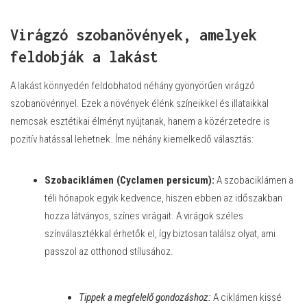
Virágzó szobanövények, amelyek
feldobják a lakást
A lakást könnyedén feldobhatod néhány gyönyörűen virágzó
szobanövénnyel. Ezek a növények élénk színeikkel és illataikkal
nemcsak esztétikai élményt nyújtanak, hanem a közérzetedre is
pozitív hatással lehetnek. Íme néhány kiemelkedő választás:
Szobaciklámen (Cyclamen persicum):
A szobaciklámen a
téli hónapok egyik kedvence, hiszen ebben az időszakban
hozza látványos, színes virágait. A virágok széles
színválasztékkal érhetők el, így biztosan találsz olyat, ami
passzol az otthonod stílusához.
Tippek a megfelelő gondozáshoz:
A ciklámen kissé