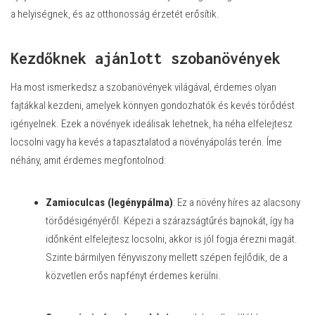
a helyiségnek, és az otthonosság érzetét erősítik.
Kezdőknek ajánlott szobanövények
Ha most ismerkedsz a
szobanövények világával
, érdemes olyan
fajtákkal kezdeni, amelyek könnyen gondozhatók és kevés törődést
igényelnek. Ezek a növények ideálisak lehetnek, ha néha elfelejtesz
locsolni vagy ha kevés a tapasztalatod a növényápolás terén. Íme
néhány, amit érdemes megfontolnod:
Zamioculcas (legénypálma)
: Ez a növény híres az alacsony
törődésigényéről. Képezi a szárazságtűrés bajnokát, így ha
időnként elfelejtesz locsolni, akkor is jól fogja érezni magát.
Szinte bármilyen fényviszony mellett szépen fejlődik, de a
közvetlen erős napfényt érdemes kerülni.