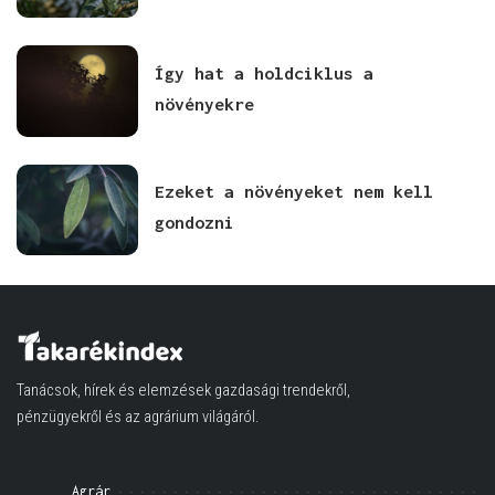
Így hat a holdciklus a
növényekre
Ezeket a növényeket nem kell
gondozni
Tanácsok, hírek és elemzések gazdasági trendekről,
pénzügyekről és az agrárium világáról.
Agrár