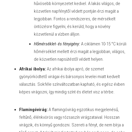
hűvösebb környezetet kedvel. A lakás világos, de
közvetlen napfénytől védett pontján érzi magát a
legjobban. Fontos a rendszeres, de mérsékelt
öntözésre figyelni, és kerüld, hogy a növény
közvetlenül a vízben álljon.
Hőmérséklet- és fényigény:
A ciklámen 10-15 °C körüli
hőmérséklet mellett érzi magát a legjobban, világos,
de közvetlen napsütéstől védett helyen.
Afrikai ibolya:
Az afrikai ibolya apró, de szemet
gyönyörködtető virágai és bársonyos levelei miatt kedvelt
választás. Sokféle színváltozatban kapható, és egész évben
képes virágozni, így mindig színt és életet visz a térbe.
Flamingóvirág:
A flamingóvirág egzotikus megjelenésű,
feltűnő, élénkvörös vagy rózsaszín virágzataival. Hosszan
virágzik, és könnyű gondozni. Szereti a fényt, de nem bírja a