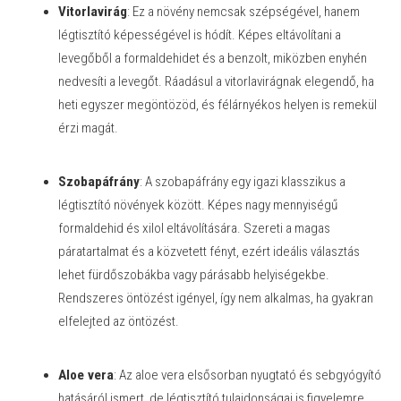
Vitorlavirág
: Ez a növény nemcsak szépségével, hanem
légtisztító képességével is hódít. Képes eltávolítani a
levegőből a formaldehidet és a benzolt, miközben enyhén
nedvesíti a levegőt. Ráadásul a vitorlavirágnak elegendő, ha
heti egyszer megöntözöd, és félárnyékos helyen is remekül
érzi magát.
Szobapáfrány
: A szobapáfrány egy igazi klasszikus a
légtisztító növények között. Képes nagy mennyiségű
formaldehid és xilol eltávolítására. Szereti a magas
páratartalmat és a közvetett fényt, ezért ideális választás
lehet fürdőszobákba vagy párásabb helyiségekbe.
Rendszeres öntözést igényel, így nem alkalmas, ha gyakran
elfelejted az öntözést.
Aloe vera
: Az aloe vera elsősorban nyugtató és sebgyógyító
hatásáról ismert, de légtisztító tulajdonságai is figyelemre