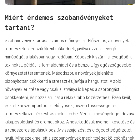
Miért érdemes szobanövényeket
tartani?
Szobanövények tartása számos előnnyel jár. Először is, a növények
természetes légszűrőként működnek, javítva ezzel a levegő
minőségét a lakásban vagy irodában. Képesek kiszűrni a levegőből a
toxinokat, például a formaldehidet és a benzolt, így egészségesebb
környezetet teremtenek. Másodszor, a növények jelenléte
bizonyítottan csökkenti a stresszt és javítja a hangulatot. A zöld
növények érintése vagy csak a látványa is képes a szorongást
csökkenteni, és hozzájárulhat a relaxáltabb közérzethez. Ezen kívül,
esztétikai szempontból is előnyösek, hiszen frissességet és
természetközeli érzést visznek a térbe. Végül, a növények gondozása
kikapcsolódást és örömet okoz. A növekedésük nyomon követése és
a rendszeres ápolásuk pozitív visszajelzést és elégedettségérzetet
nyújt. Mindezek mellett a szobanövények meghittséget kölcsönöznek