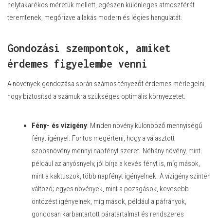
helytakarékos méretük mellett, egészen különleges atmoszférát
teremtenek, megőrizve a lakás modern és légies hangulatát.
Gondozási szempontok, amiket
érdemes figyelembe venni
A növények gondozása során számos tényezőt érdemes mérlegelni,
hogy biztosítsd a számukra szükséges optimális környezetet.
Fény- és vízigény
: Minden növény különböző mennyiségű
fényt igényel. Fontos megérteni, hogy a választott
szobanövény mennyi napfényt szeret. Néhány növény, mint
például az anyósnyelv, jól bírja a kevés fényt is, míg mások,
mint a kaktuszok, több napfényt igényelnek. A vízigény szintén
változó; egyes növények, mint a pozsgások, kevesebb
öntözést igényelnek, míg mások, például a páfrányok,
gondosan karbantartott páratartalmat és rendszeres