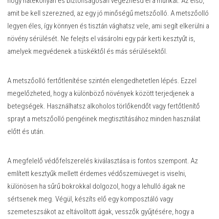
hogy hatékonyan és biztonságosan végezhesd el a munkát. Az első,
amit be kell szerezned, az egy jó minőségű metszőolló. A metszőolló
legyen éles, így könnyen és tisztán vághatsz vele, ami segít elkerülni a
növény sérülését. Ne felejts el vásárolni egy pár kerti kesztyűt is,
amelyek megvédenek a tüskéktől és más sérülésektől.
A metszőolló fertőtlenítése szintén elengedhetetlen lépés. Ezzel
megelőzheted, hogy a különböző növények között terjedjenek a
betegségek. Használhatsz alkoholos törlőkendőt vagy fertőtlenítő
sprayt a metszőolló pengéinek megtisztításához minden használat
előtt és után.
A megfelelő védőfelszerelés kiválasztása is fontos szempont. Az
említett kesztyűk mellett érdemes védőszemüveget is viselni,
különösen ha sűrű bokrokkal dolgozol, hogy a lehulló ágak ne
sértsenek meg. Végül, készíts elő egy komposztáló vagy
szemeteszsákot az eltávolított ágak, vesszők gyűjtésére, hogy a