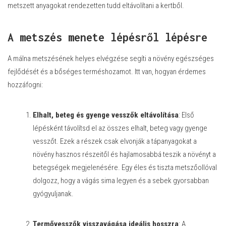
metszett anyagokat rendezetten tudd eltávolítani a kertből.
A metszés menete lépésről lépésre
A málna metszésének helyes elvégzése segíti a növény egészséges
fejlődését és a bőséges terméshozamot. Itt van, hogyan érdemes
hozzáfogni:
Elhalt, beteg és gyenge vesszők eltávolítása
: Első
lépésként távolítsd el az összes elhalt, beteg vagy gyenge
vesszőt. Ezek a részek csak elvonják a tápanyagokat a
növény hasznos részeitől és hajlamosabbá teszik a növényt a
betegségek megjelenésére. Egy éles és tiszta metszőollóval
dolgozz, hogy a vágás sima legyen és a sebek gyorsabban
gyógyuljanak.
Termővesszők visszavágása ideális hosszra
: A