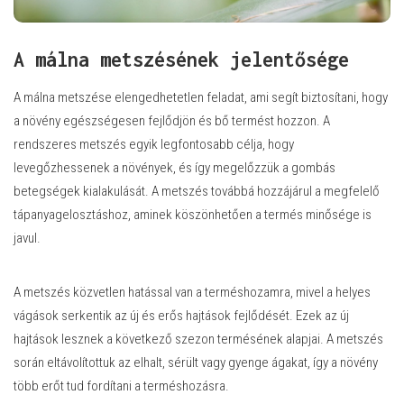
A málna metszésének jelentősége
A málna metszése elengedhetetlen feladat, ami segít biztosítani, hogy
a növény egészségesen fejlődjön és bő termést hozzon. A
rendszeres metszés egyik legfontosabb célja, hogy
levegőzhessenek a növények, és így megelőzzük a gombás
betegségek kialakulását. A metszés továbbá hozzájárul a megfelelő
tápanyagelosztáshoz, aminek köszönhetően a termés minősége is
javul.
A metszés közvetlen hatással van a terméshozamra, mivel a helyes
vágások serkentik az új és erős hajtások fejlődését. Ezek az új
hajtások lesznek a következő szezon termésének alapjai. A metszés
során eltávolítottuk az elhalt, sérült vagy gyenge ágakat, így a növény
több erőt tud fordítani a terméshozásra.