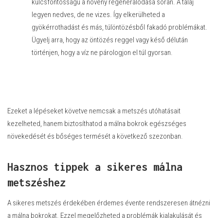
kulcsfontosságú a növény regenerálódása során. A talaj
legyen nedves, de ne vizes. Így elkerülheted a
gyökérrothadást és más, túlöntözésből fakadó problémákat.
Ügyelj arra, hogy az öntözés reggel vagy késő délután
történjen, hogy a víz ne párologjon el túl gyorsan.
Ezeket a lépéseket követve nemcsak a metszés utóhatásait
kezelheted, hanem biztosíthatod a málna bokrok egészséges
növekedését és bőséges termését a következő szezonban.
Hasznos tippek a sikeres málna
metszéshez
A sikeres metszés érdekében érdemes évente rendszeresen átnézni
a málna bokrokat. Ezzel megelőzheted a problémák kialakulását és