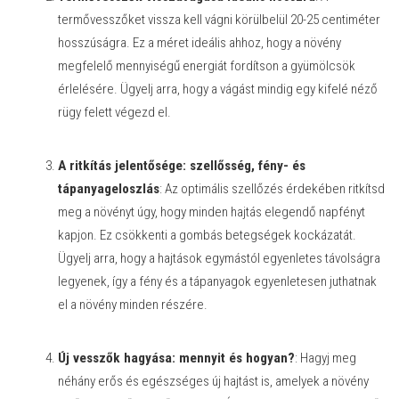
termővesszőket vissza kell vágni körülbelül 20-25 centiméter
hosszúságra. Ez a méret ideális ahhoz, hogy a növény
megfelelő mennyiségű energiát fordítson a gyümölcsök
érlelésére. Ügyelj arra, hogy a vágást mindig egy kifelé néző
rügy felett végezd el.
A ritkítás jelentősége: szellősség, fény- és
tápanyageloszlás
: Az optimális szellőzés érdekében ritkítsd
meg a növényt úgy, hogy minden hajtás elegendő napfényt
kapjon. Ez csökkenti a gombás betegségek kockázatát.
Ügyelj arra, hogy a hajtások egymástól egyenletes távolságra
legyenek, így a fény és a tápanyagok egyenletesen juthatnak
el a növény minden részére.
Új vesszők hagyása: mennyit és hogyan?
: Hagyj meg
néhány erős és egészséges új hajtást is, amelyek a növény