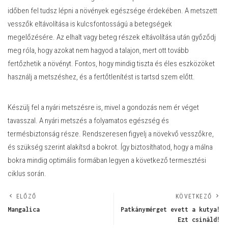
időben fel tudsz lépni a növények egészsége érdekében. A metszett
vesszők eltávolítása is kulcsfontosságú a betegségek
megelőzésére. Az elhalt vagy beteg részek eltávolítása után győződj
meg róla, hogy azokat nem hagyod a talajon, mert ott tovább
fertőzhetik a növényt. Fontos, hogy mindig tiszta és éles eszközöket
használj a metszéshez, és a fertőtlenítést is tartsd szem előtt.
Készülj fel a nyári metszésre is, mivel a gondozás nem ér véget
tavasszal. A nyári metszés a folyamatos egészség és
termésbiztonság része. Rendszeresen figyelj a növekvő vesszőkre,
és szükség szerint alakítsd a bokrot. Így biztosíthatod, hogy a málna
bokra mindig optimális formában legyen a következő termesztési
ciklus során.
ELŐZŐ
KÖVETKEZŐ
Mangalica
Patkánymérget evett a kutya!
Ezt csináld!