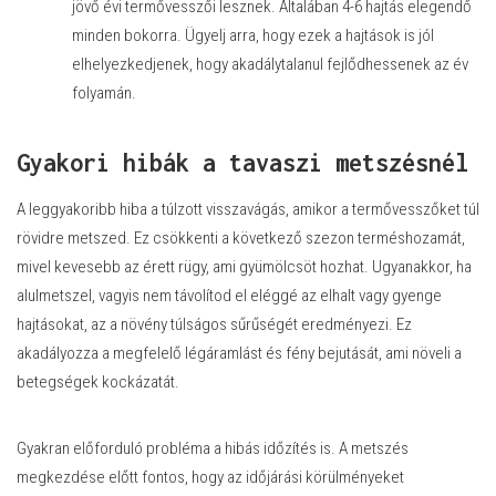
jövő évi termővesszői lesznek. Általában 4-6 hajtás elegendő
minden bokorra. Ügyelj arra, hogy ezek a hajtások is jól
elhelyezkedjenek, hogy akadálytalanul fejlődhessenek az év
folyamán.
Gyakori hibák a tavaszi metszésnél
A leggyakoribb hiba a túlzott visszavágás, amikor a termővesszőket túl
rövidre metszed. Ez csökkenti a következő szezon terméshozamát,
mivel kevesebb az érett rügy, ami gyümölcsöt hozhat. Ugyanakkor, ha
alulmetszel, vagyis nem távolítod el eléggé az elhalt vagy gyenge
hajtásokat, az a növény túlságos sűrűségét eredményezi. Ez
akadályozza a megfelelő légáramlást és fény bejutását, ami növeli a
betegségek kockázatát.
Gyakran előforduló probléma a hibás időzítés is. A metszés
megkezdése előtt fontos, hogy az időjárási körülményeket