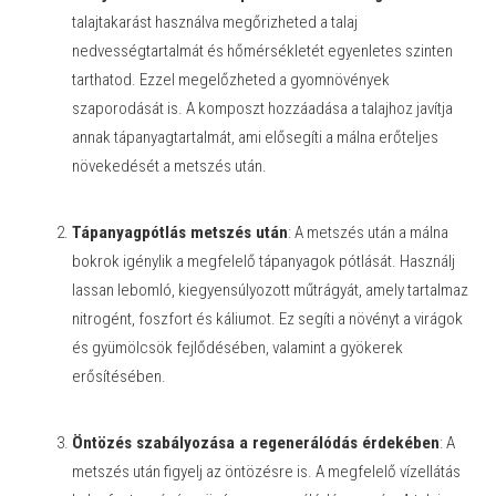
talajtakarást használva megőrizheted a talaj
nedvességtartalmát és hőmérsékletét egyenletes szinten
tarthatod. Ezzel megelőzheted a gyomnövények
szaporodását is. A komposzt hozzáadása a talajhoz javítja
annak tápanyagtartalmát, ami elősegíti a málna erőteljes
növekedését a metszés után.
Tápanyagpótlás metszés után
: A metszés után a málna
bokrok igénylik a megfelelő tápanyagok pótlását. Használj
lassan lebomló, kiegyensúlyozott műtrágyát, amely tartalmaz
nitrogént, foszfort és káliumot. Ez segíti a növényt a virágok
és gyümölcsök fejlődésében, valamint a gyökerek
erősítésében.
Öntözés szabályozása a regenerálódás érdekében
: A
metszés után figyelj az öntözésre is. A megfelelő vízellátás