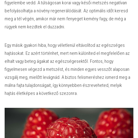
figyelembe vedd. A túlságosan korai vagy késői metszés negatívan
befolyásolhatja a növény regenerálódását. Az optimális időt keresd
meg a tél végén, amikor már nem fenyeget kemény fagy, de még a
rügyek nem kezdtek el duzzadni.
Egy másik gyakori hiba, hogy véletlenül eltávolítod az egészséges
hajtásokat. Ez azért történhet, mert nem különíted el megfelelően az
elhalt vagy beteg ágakat az egészségesektől. Fontos, hogy
figyelmesen végezd a metszést, és minden egyes vesszőt alaposan
vizsgálj meg, mielőtt levágnád. A biztos felismeréshez ismerd meg a
málna fajta tulajdonságait, így könnyebben észreveheted, melyik
hajtás életképes a következő szezonra.