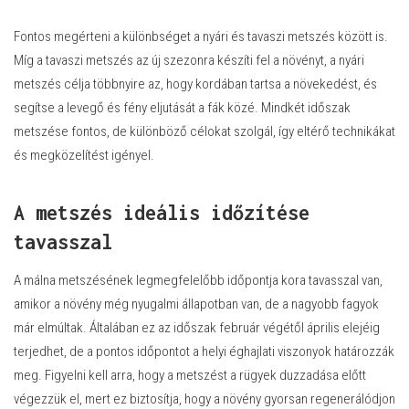
Fontos megérteni a különbséget a nyári és tavaszi metszés között is.
Míg a tavaszi metszés az új szezonra készíti fel a növényt, a nyári
metszés célja többnyire az, hogy kordában tartsa a növekedést, és
segítse a levegő és fény eljutását a fák közé. Mindkét időszak
metszése fontos, de különböző célokat szolgál, így eltérő technikákat
és megközelítést igényel.
A metszés ideális időzítése
tavasszal
A málna metszésének legmegfelelőbb időpontja kora tavasszal van,
amikor a növény még nyugalmi állapotban van, de a nagyobb fagyok
már elmúltak. Általában ez az időszak február végétől április elejéig
terjedhet, de a pontos időpontot a helyi éghajlati viszonyok határozzák
meg. Figyelni kell arra, hogy a metszést a rügyek duzzadása előtt
végezzük el, mert ez biztosítja, hogy a növény gyorsan regenerálódjon