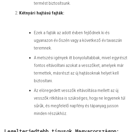
termést biztosítsunk.
Kétnyári hajtású fajták:
Ezek a fajták az adott évben fejlődnek ki és
ugyanazon év őszén vagy a következő év tavaszán
teremnek.
A metszési igények itt bonyolultabbak, mivel egyrészt
fontos eltávolítani azokat a vesszőket, amelyek már
termettek, másrészt az új hajtásoknak helyet kell
biztosítani.
Az elöregedett vesszők eltávolítása mellett az új
vesszők ritkítása is szükséges, hogy ne legyenek túl
sűrűk, és megfelelő napfény és tápanyag jusson
minden részükhöz.
Legelterjedtebb típusok Magyarországon: