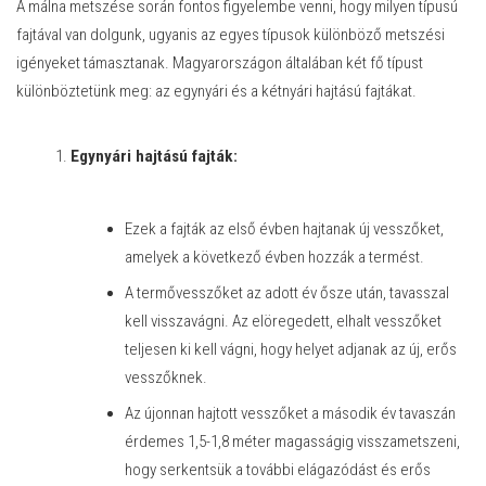
A málna metszése során fontos figyelembe venni, hogy milyen típusú
fajtával van dolgunk, ugyanis az egyes típusok különböző metszési
igényeket támasztanak. Magyarországon általában két fő típust
különböztetünk meg: az egynyári és a kétnyári hajtású fajtákat.
Egynyári hajtású fajták:
Ezek a fajták az első évben hajtanak új vesszőket,
amelyek a következő évben hozzák a termést.
A termővesszőket az adott év ősze után, tavasszal
kell visszavágni. Az elöregedett, elhalt vesszőket
teljesen ki kell vágni, hogy helyet adjanak az új, erős
vesszőknek.
Az újonnan hajtott vesszőket a második év tavaszán
érdemes 1,5-1,8 méter magasságig visszametszeni,
hogy serkentsük a további elágazódást és erős