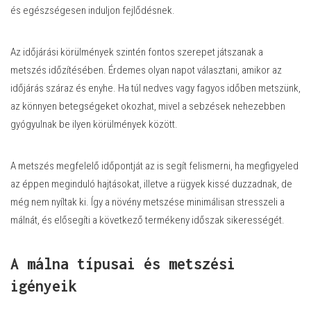
és egészségesen induljon fejlődésnek.
Az időjárási körülmények szintén fontos szerepet játszanak a
metszés időzítésében. Érdemes olyan napot választani, amikor az
időjárás száraz és enyhe. Ha túl nedves vagy fagyos időben metszünk,
az könnyen betegségeket okozhat, mivel a sebzések nehezebben
gyógyulnak be ilyen körülmények között.
A metszés megfelelő időpontját az is segít felismerni, ha megfigyeled
az éppen meginduló hajtásokat, illetve a rügyek kissé duzzadnak, de
még nem nyíltak ki. Így a növény metszése minimálisan stresszeli a
málnát, és elősegíti a következő termékeny időszak sikerességét.
A málna típusai és metszési
igényeik