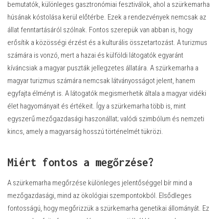
bemutatók, különleges gasztronómiai fesztiválok, ahol a szürkemarha
húsának kóstolása kerül előtérbe. Ezek a rendezvények nemcsak az
állat fenntartásáról szólnak. Fontos szerepük van abban is, hogy
erősítik a közösségi érzést és a kulturális összetartozást. A turizmus
számára is vonzó, mert a hazai és külföldi látogatók egyaránt
kíváncsiak a magyar puszták jellegzetes állatára. A szürkemarha a
magyar turizmus számára nemcsak látványosságot jelent, hanem
egyfajta élményt is. A látogatók megismerhetik általa a magyar vidéki
élet hagyományait és értékeit. Így a szürkemarha több is, mint
egyszerű mezőgazdasági haszonállat; valódi szimbólum és nemzeti
kincs, amely a magyarság hosszú történelmét tükrözi.
Miért fontos a megőrzése?
A szürkemarha megőrzése különleges jelentőséggel bír mind a
mezőgazdasági, mind az ökológiai szempontokból. Elsődleges
fontosságú, hogy megőrizzük a szürkemarha genetikai állományát. Ez