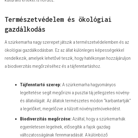
kulturális értéket is hordoz.
Természetvédelem és ökológiai
gazdálkodás
A szürkemarha nagy szerepet játszik a természetvédelemben és az
ökológiai gazdálkodásban. Ez az állat különleges képességekkel
rendelkezik, amelyek lehetővé teszik, hogy hatékonyan hozzájáruljon
a biodiverzitás megőrzéséhez és a tájfenntartáshoz.
Tájfenntartó szerep:
A szürkemarha hagyományos
legeltetése segít megőrizni a pusztai táj jellegzetes növény-
és állatvilágát. Az állatok természetes módon “karbantartják”
a legelőket, megelőzve a túlzott növényzetnövekedést.
Biodiverzitás megőrzése:
Azáltal, hogy a szürkemarhák
egyenletesen legelnek, elősegítik a fajok gazdag
változatosságának fennmaradását. A különböző