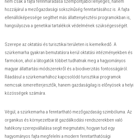
nem csak a fajta fennmaradása szempontjából lényeges, hanem
hozzájárul a mezőgazdasági sokszínűség fenntartásához is. A fajta
ellenállóképessége segíthet más állattenyésztési programokban is,
hangsúlyozva a genetikai tartalékok védelmének szükségességét.
Szerepe az oktatási és turisztikai területen is kiemelkedő. A
szürkemarha gyakran bemutatásra kerül oktatási intézményekben és
farmokon, ahol a látogatók többet tudhatnak meg a hagyományos
magyar állattartási módszerekről és a biodiverzitás fontosságáról.
Ráadásul a szürkemarhához kapcsolódó turisztikai programok
nemcsak ismeretterjesztők, hanem gazdaságilag is előnyösek a helyi
közösségek számára.
Végül, a szürkemarha a fenntartható mezőgazdaság szimbóluma. Az
organikus és környezetbarát gazdálkodási rendszerekben való
hatékony szerepvállalása segít megmutatni, hogyan tud egy
hagyományos fajta megfelelni a modern fenntarthatósági