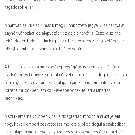
ragadozók ellen.
A hamvas szürke szín másik megkülönböztető jegye. A színárnyalat
enyhén változhat, de alapvetően ez adja a nevét is. Ezzel a színnel
tökéletesen beleolvadnak a puszta természetes környezetébe, ami
előnyt jelenthetett számukra a túlélés során.
A fajta híres az alkalmazkodóképességéről is. Rendkívül jól tűri a
szélsőséges környezeti körülményeket, például a hideg teleket és a
forró nyarakat egyaránt. Ez a tulajdonság különösen fontos volt a
történelmi időkben, amikor kevésbé voltak fejlett állattartási
technikák.
A szürkemarha kitűnően viseli a ridegtartási módot, ami azt jelenti,
hogy kevés emberi beavatkozás mellett is jól boldogul a szabadban.
Ez a tulajdonság kiegyensúlyozott és stresszmentes életet biztosít