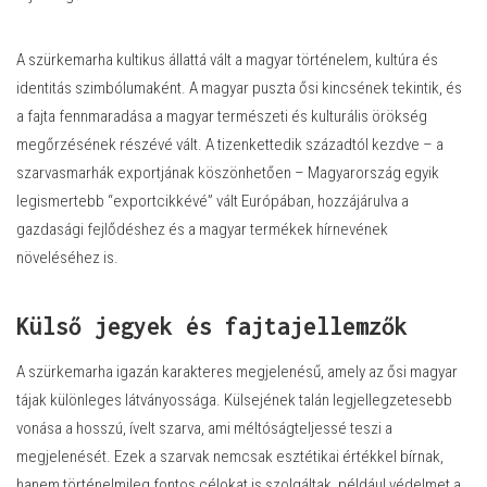
A szürkemarha kultikus állattá vált a magyar történelem, kultúra és
identitás szimbólumaként. A magyar puszta ősi kincsének tekintik, és
a fajta fennmaradása a magyar természeti és kulturális örökség
megőrzésének részévé vált. A tizenkettedik századtól kezdve – a
szarvasmarhák exportjának köszönhetően – Magyarország egyik
legismertebb “exportcikkévé” vált Európában, hozzájárulva a
gazdasági fejlődéshez és a magyar termékek hírnevének
növeléséhez is.
Külső jegyek és fajtajellemzők
A szürkemarha igazán karakteres megjelenésű, amely az ősi magyar
tájak különleges látványossága. Külsejének talán legjellegzetesebb
vonása a hosszú, ívelt szarva, ami méltóságteljessé teszi a
megjelenését. Ezek a szarvak nemcsak esztétikai értékkel bírnak,
hanem történelmileg fontos célokat is szolgáltak, például védelmet a