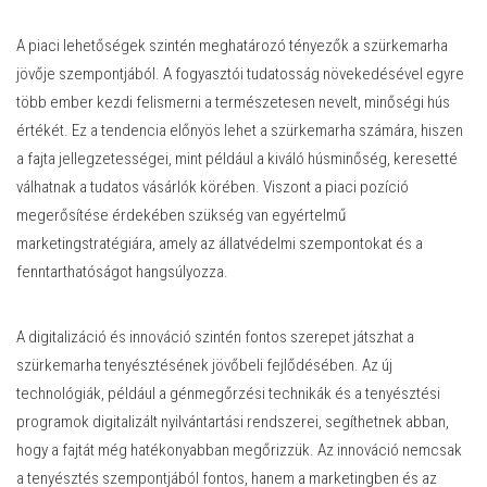
A piaci lehetőségek szintén meghatározó tényezők a szürkemarha
jövője szempontjából. A fogyasztói tudatosság növekedésével egyre
több ember kezdi felismerni a természetesen nevelt, minőségi hús
értékét. Ez a tendencia előnyös lehet a szürkemarha számára, hiszen
a fajta jellegzetességei, mint például a kiváló húsminőség, keresetté
válhatnak a tudatos vásárlók körében. Viszont a piaci pozíció
megerősítése érdekében szükség van egyértelmű
marketingstratégiára, amely az állatvédelmi szempontokat és a
fenntarthatóságot hangsúlyozza.
A digitalizáció és innováció szintén fontos szerepet játszhat a
szürkemarha tenyésztésének jövőbeli fejlődésében. Az új
technológiák, például a génmegőrzési technikák és a tenyésztési
programok digitalizált nyilvántartási rendszerei, segíthetnek abban,
hogy a fajtát még hatékonyabban megőrizzük. Az innováció nemcsak
a tenyésztés szempontjából fontos, hanem a marketingben és az