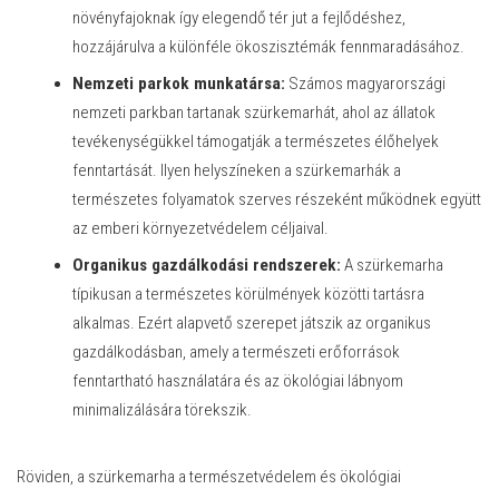
növényfajoknak így elegendő tér jut a fejlődéshez,
hozzájárulva a különféle ökoszisztémák fennmaradásához.
Nemzeti parkok munkatársa:
Számos magyarországi
nemzeti parkban tartanak szürkemarhát, ahol az állatok
tevékenységükkel támogatják a természetes élőhelyek
fenntartását. Ilyen helyszíneken a szürkemarhák a
természetes folyamatok szerves részeként működnek együtt
az emberi környezetvédelem céljaival.
Organikus gazdálkodási rendszerek:
A szürkemarha
típikusan a természetes körülmények közötti tartásra
alkalmas. Ezért alapvető szerepet játszik az organikus
gazdálkodásban, amely a természeti erőforrások
fenntartható használatára és az ökológiai lábnyom
minimalizálására törekszik.
Röviden, a szürkemarha a természetvédelem és ökológiai