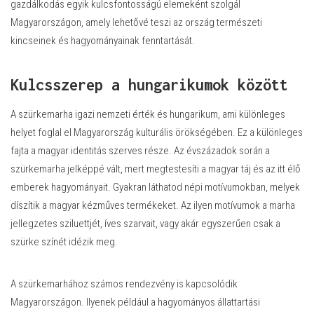
gazdálkodás egyik kulcsfontosságú elemeként szolgál
Magyarországon, amely lehetővé teszi az ország természeti
kincseinek és hagyományainak fenntartását.
Kulcsszerep a hungarikumok között
A szürkemarha igazi nemzeti érték és hungarikum, ami különleges
helyet foglal el Magyarország kulturális örökségében. Ez a különleges
fajta a magyar identitás szerves része. Az évszázadok során a
szürkemarha jelképpé vált, mert megtestesíti a magyar táj és az itt élő
emberek hagyományait. Gyakran láthatod népi motívumokban, melyek
díszítik a magyar kézműves termékeket. Az ilyen motívumok a marha
jellegzetes sziluettjét, íves szarvait, vagy akár egyszerűen csak a
szürke színét idézik meg.
A szürkemarhához számos rendezvény is kapcsolódik
Magyarországon. Ilyenek például a hagyományos állattartási