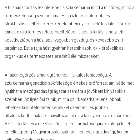
A húshasznosítás tekintetében a szürkemarha mind a minőség, mind a
természetesség szimbóluma. Húsa ízletes, sötétebb, és
strukturálisan eltér a kereskedelemben gyakran előforduló húsoktól.
Ennek oka a természetes, legeltetésen alapuló tartás, amelynek
következtében a hús tápanyagokban gazdag, és kevesebb zsírt
tartalmaz. Ezt a fajta húst gyakran keresik azok, akik értékelik az
organikus és természetes eredetű élelmiszereket.
A fajtamegőrzés a mai agráriumban is kulcsfontosságú. A
szürkemarha genetikai sokfélesége értékes erőforrás, ami védelmet
nyújthat a mezőgazdasági ágazat számára a jövőbeni kihívásokkal
szemben. Az ilyen ősi fajták, mint a szürkemarha, ellenállóbbak
lehetnek különféle betegségekkel szemben, és jobban
alkalmazkodhatnak a klímaváltozás okozta környezeti változásokhoz.
Az állattartás és a mezőgazdaság fenntarthatóságának záloga lehet,
emellett pedig Magyarország számára nemcsak gazdasági, hanem