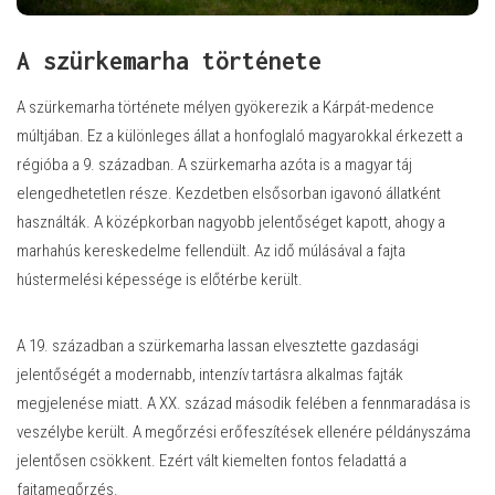
A szürkemarha története
A szürkemarha története mélyen gyökerezik a Kárpát-medence
múltjában. Ez a különleges állat a honfoglaló magyarokkal érkezett a
régióba a 9. században. A szürkemarha azóta is a magyar táj
elengedhetetlen része. Kezdetben elsősorban igavonó állatként
használták. A középkorban nagyobb jelentőséget kapott, ahogy a
marhahús kereskedelme fellendült. Az idő múlásával a fajta
hústermelési képessége is előtérbe került.
A 19. században a szürkemarha lassan elvesztette gazdasági
jelentőségét a modernabb, intenzív tartásra alkalmas fajták
megjelenése miatt. A XX. század második felében a fennmaradása is
veszélybe került. A megőrzési erőfeszítések ellenére példányszáma
jelentősen csökkent. Ezért vált kiemelten fontos feladattá a
fajtamegőrzés.