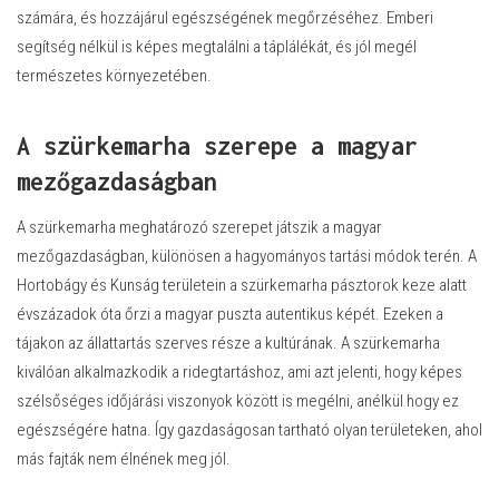
számára, és hozzájárul egészségének megőrzéséhez. Emberi
segítség nélkül is képes megtalálni a táplálékát, és jól megél
természetes környezetében.
A szürkemarha szerepe a magyar
mezőgazdaságban
A szürkemarha meghatározó szerepet játszik a magyar
mezőgazdaságban, különösen a hagyományos tartási módok terén. A
Hortobágy és Kunság területein a szürkemarha pásztorok keze alatt
évszázadok óta őrzi a magyar puszta autentikus képét. Ezeken a
tájakon az állattartás szerves része a kultúrának. A szürkemarha
kiválóan alkalmazkodik a ridegtartáshoz, ami azt jelenti, hogy képes
szélsőséges időjárási viszonyok között is megélni, anélkül hogy ez
egészségére hatna. Így gazdaságosan tartható olyan területeken, ahol
más fajták nem élnének meg jól.