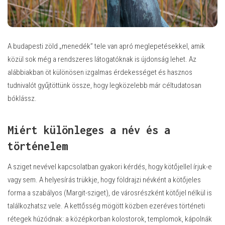
A budapesti zöld „menedék” tele van apró meglepetésekkel, amik
közül sok még a rendszeres látogatóknak is újdonság lehet. Az
alábbiakban öt különösen izgalmas érdekességet és hasznos
tudnivalót gyűjtöttünk össze, hogy legközelebb már céltudatosan
bóklássz.
Miért különleges a név és a
történelem
A sziget nevével kapcsolatban gyakori kérdés, hogy kötőjellel írjuk-e
vagy sem. A helyesírás trükkje, hogy földrajzi névként a kötőjeles
forma a szabályos (Margit-sziget), de városrészként kötőjel nélkül is
találkozhatsz vele. A kettősség mögött közben ezeréves történeti
rétegek húzódnak: a középkorban kolostorok, templomok, kápolnák