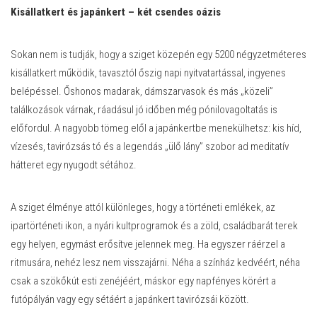
Kisállatkert és japánkert – két csendes oázis
Sokan nem is tudják, hogy a sziget közepén egy 5200 négyzetméteres
kisállatkert működik, tavasztól őszig napi nyitvatartással, ingyenes
belépéssel. Őshonos madarak, dámszarvasok és más „közeli”
találkozások várnak, ráadásul jó időben még pónilovagoltatás is
előfordul. A nagyobb tömeg elől a japánkertbe menekülhetsz: kis híd,
vízesés, tavirózsás tó és a legendás „ülő lány” szobor ad meditatív
hátteret egy nyugodt sétához.
A sziget élménye attól különleges, hogy a történeti emlékek, az
ipartörténeti ikon, a nyári kultprogramok és a zöld, családbarát terek
egy helyen, egymást erősítve jelennek meg. Ha egyszer ráérzel a
ritmusára, nehéz lesz nem visszajárni. Néha a színház kedvéért, néha
csak a szökőkút esti zenéjéért, máskor egy napfényes körért a
futópályán vagy egy sétáért a japánkert tavirózsái között.