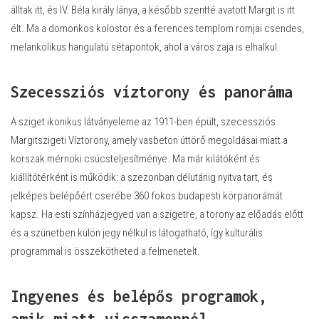
álltak itt, és IV. Béla király lánya, a később szentté avatott Margit is itt
élt. Ma a domonkos kolostor és a ferences templom romjai csendes,
melankolikus hangulatú sétapontok, ahol a város zaja is elhalkul.
Szecessziós víztorony és panoráma
A sziget ikonikus látványeleme az 1911-ben épült, szecessziós
Margitszigeti Víztorony, amely vasbeton úttörő megoldásai miatt a
korszak mérnöki csúcsteljesítménye. Ma már kilátóként és
kiállítótérként is működik: a szezonban délutánig nyitva tart, és
jelképes belépőért cserébe 360 fokos budapesti körpanorámát
kapsz. Ha esti színházjegyed van a szigetre, a torony az előadás előtt
és a szünetben külön jegy nélkül is látogatható, így kulturális
programmal is összekötheted a felmenetelt.
Ingyenes és belépős programok,