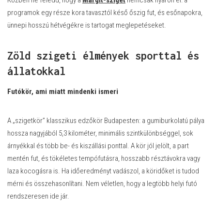
programok egy része kora tavasztól késő őszig fut, és esőnapokra,
ünnepi hosszú hétvégékre is tartogat meglepetéseket.
Zöld szigeti élmények sporttal és
állatokkal
Futókör, ami miatt mindenki ismeri
A „szigetkör” klasszikus edzőkör Budapesten: a gumiburkolatú pálya
hossza nagyjából 5,3 kilométer, minimális szintkülönbséggel, sok
árnyékkal és több be- és kiszállási ponttal. A kör jól jelölt, a part
mentén fut, és tökéletes tempófutásra, hosszabb résztávokra vagy
laza kocogásra is. Ha időeredményt vadászol, a köridőket is tudod
mérni és összehasonlítani. Nem véletlen, hogy a legtöbb helyi futó
rendszeresen ide jár.