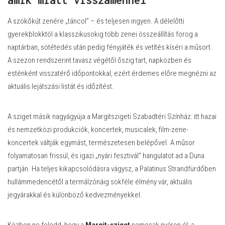
amik miatt visszamennél
A szökőkút zenére „táncol” – és teljesen ingyen. A délelőtti
gyerekblokktól a klasszikusokig több zenei összeállítás forog a
naptárban, sötétedés után pedig fényjáték és vetítés kíséri a műsort.
A szezon rendszerint tavasz végétől őszig tart, napközben és
esténként visszatérő időpontokkal, ezért érdemes előre megnézni az
aktuális lejátszási listát és időzítést.
A sziget másik nagyágyúja a Margitszigeti Szabadtéri Színház: itt hazai
és nemzetközi produkciók, koncertek, musicalek, film-zene-
koncertek váltják egymást, természetesen belépővel. A műsor
folyamatosan frissül, és igazi „nyári fesztivál” hangulatot ad a Duna
partján. Ha teljes kikapcsolódásra vágysz, a Palatinus Strandfürdőben
hullámmedencétől a termálzónáig sokféle élmény vár, aktuális
jegyárakkal és különböző kedvezményekkel.
Közben ne feledd, hogy a
Margit-sziget
nemcsak nyáron él: a