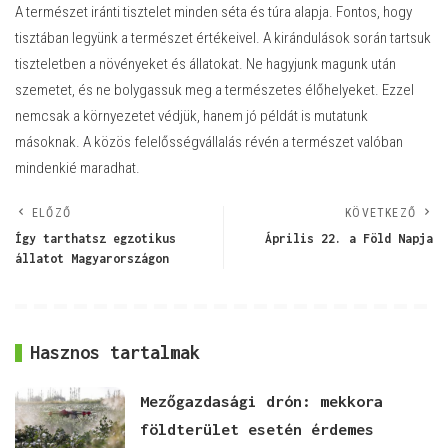
A természet iránti tisztelet minden séta és túra alapja. Fontos, hogy
tisztában legyünk a természet értékeivel. A kirándulások során tartsuk
tiszteletben a növényeket és állatokat. Ne hagyjunk magunk után
szemetet, és ne bolygassuk meg a természetes élőhelyeket. Ezzel
nemcsak a környezetet védjük, hanem jó példát is mutatunk
másoknak. A közös felelősségvállalás révén a természet valóban
mindenkié maradhat.
ELŐZŐ
KÖVETKEZŐ
Így tarthatsz egzotikus
Április 22. a Föld Napja
állatot Magyarországon
Hasznos tartalmak
Mezőgazdasági drón: mekkora
földterület esetén érdemes