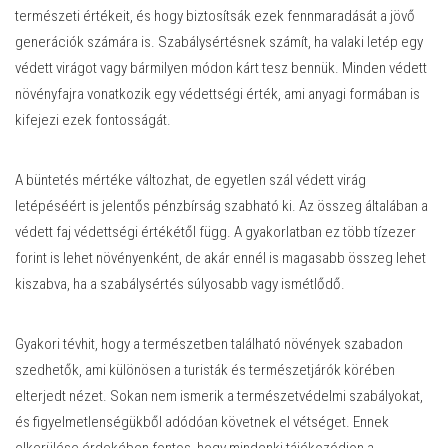
természeti értékeit, és hogy biztosítsák ezek fennmaradását a jövő
generációk számára is. Szabálysértésnek számít, ha valaki letép egy
védett virágot vagy bármilyen módon kárt tesz bennük. Minden védett
növényfajra vonatkozik egy védettségi érték, ami anyagi formában is
kifejezi ezek fontosságát.
A büntetés mértéke változhat, de egyetlen szál védett virág
letépéséért is jelentős pénzbírság szabható ki. Az összeg általában a
védett faj védettségi értékétől függ. A gyakorlatban ez több tízezer
forint is lehet növényenként, de akár ennél is magasabb összeg lehet
kiszabva, ha a szabálysértés súlyosabb vagy ismétlődő.
Gyakori tévhit, hogy a természetben található növények szabadon
szedhetők, ami különösen a turisták és természetjárók körében
elterjedt nézet. Sokan nem ismerik a természetvédelmi szabályokat,
és figyelmetlenségükből adódóan követnek el vétséget. Ennek