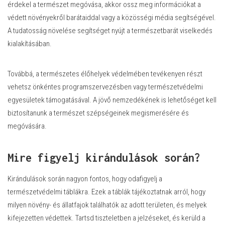
érdekel a természet megóvása, akkor ossz meg információkat a
védett növényekről barátaiddal vagy a közösségi média segítségével.
A tudatosság növelése segítséget nyújt a természetbarát viselkedés
kialakításában.
Továbbá, a természetes élőhelyek védelmében tevékenyen részt
vehetsz önkéntes programszervezésben vagy természetvédelmi
egyesületek támogatásával. A jövő nemzedékének is lehetőséget kell
biztosítanunk a természet szépségeinek megismerésére és
megóvására.
Mire figyelj kirándulások során?
Kirándulások során nagyon fontos, hogy odafigyelj a
természetvédelmi táblákra. Ezek a táblák tájékoztatnak arról, hogy
milyen növény- és állatfajok találhatók az adott területen, és melyek
kifejezetten védettek. Tartsd tiszteletben a jelzéseket, és kerüld a