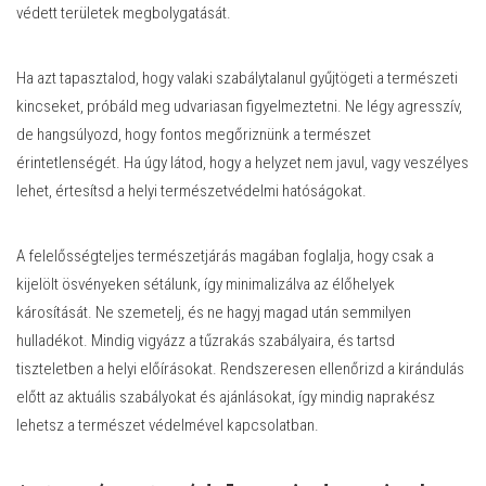
védett területek megbolygatását.
Ha azt tapasztalod, hogy valaki szabálytalanul gyűjtögeti a természeti
kincseket, próbáld meg udvariasan figyelmeztetni. Ne légy agresszív,
de hangsúlyozd, hogy fontos megőriznünk a természet
érintetlenségét. Ha úgy látod, hogy a helyzet nem javul, vagy veszélyes
lehet, értesítsd a helyi természetvédelmi hatóságokat.
A felelősségteljes természetjárás magában foglalja, hogy csak a
kijelölt ösvényeken sétálunk, így minimalizálva az élőhelyek
károsítását. Ne szemetelj, és ne hagyj magad után semmilyen
hulladékot. Mindig vigyázz a tűzrakás szabályaira, és tartsd
tiszteletben a helyi előírásokat. Rendszeresen ellenőrizd a kirándulás
előtt az aktuális szabályokat és ajánlásokat, így mindig naprakész
lehetsz a természet védelmével kapcsolatban.