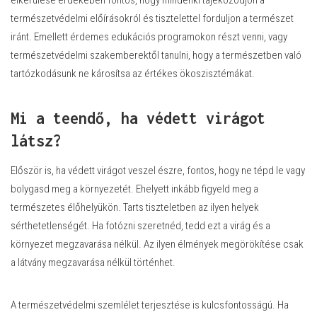
elkerülése érdekében fontos, hogy mindenki tájékozódjon a
természetvédelmi előírásokról és tisztelettel forduljon a természet
iránt. Emellett érdemes edukációs programokon részt venni, vagy
természetvédelmi szakemberektől tanulni, hogy a természetben való
tartózkodásunk ne károsítsa az értékes ökoszisztémákat.
Mi a teendő, ha védett virágot
látsz?
Először is, ha védett virágot veszel észre, fontos, hogy ne tépd le vagy
bolygasd meg a környezetét. Ehelyett inkább figyeld meg a
természetes élőhelyükön. Tarts tiszteletben az ilyen helyek
sérthetetlenségét. Ha fotózni szeretnéd, tedd ezt a virág és a
környezet megzavarása nélkül. Az ilyen élmények megörökítése csak
a látvány megzavarása nélkül történhet.
A természetvédelmi szemlélet terjesztése is kulcsfontosságú. Ha