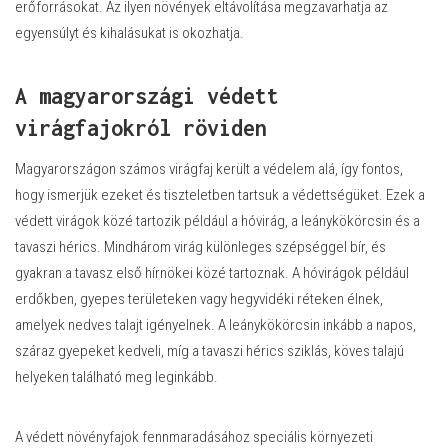
erőforrásokat. Az ilyen növények eltávolítása megzavarhatja az
egyensúlyt és kihalásukat is okozhatja.
A magyarországi védett
virágfajokról röviden
Magyarországon számos virágfaj került a védelem alá, így fontos,
hogy ismerjük ezeket és tiszteletben tartsuk a védettségüket. Ezek a
védett virágok közé tartozik például a hóvirág, a leánykökörcsin és a
tavaszi hérics. Mindhárom virág különleges szépséggel bír, és
gyakran a tavasz első hírnökei közé tartoznak. A hóvirágok például
erdőkben, gyepes területeken vagy hegyvidéki réteken élnek,
amelyek nedves talajt igényelnek. A leánykökörcsin inkább a napos,
száraz gyepeket kedveli, míg a tavaszi hérics sziklás, köves talajú
helyeken található meg leginkább.
A védett növényfajok fennmaradásához speciális környezeti