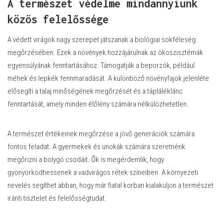
A természet védelme mindannyiunk
közös felelőssége
A védett virágok nagy szerepet játszanak a biológiai sokféleség
megőrzésében. Ezek a növények hozzájárulnak az ökoszisztémák
egyensúlyának fenntartásához. Támogatják a beporzók, például
méhek és lepkék fennmaradását. A különböző növényfajok jelenléte
elősegíti a talaj minőségének megőrzését és a tápláléklánc
fenntartását, amely minden élőlény számára nélkülözhetetlen.
A természet értékeinek megőrzése a jövő generációk számára
fontos feladat. A gyermekek és unokák számára szeretnénk
megőrizni a bolygó csodáit. Ők is megérdemlik, hogy
gyönyörködhessenek a vadvirágos rétek színeiben. A környezeti
nevelés segíthet abban, hogy már fiatal korban kialakuljon a természet
iránti tisztelet és felelősségtudat.