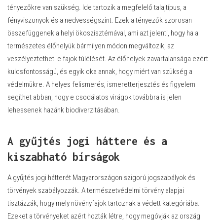
tényezőkre van szükség. Ide tartozik a megfelelő talajtípus, a
fényviszonyok és a nedvességszint. Ezek a tényezők szorosan
összefüggenek a helyi ökoszisztémával, ami azt jelenti, hogy ha a
természetes élőhelyük bármilyen módon megváltozik, az
veszélyeztetheti e fajok túlélését. Az élőhelyek zavartalansága ezért
kulcsfontosságú, és egyik oka annak, hogy miért van szükség a
védelmükre. A helyes felismerés, ismeretterjesztés és figyelem
segíthet abban, hogy e csodálatos virágok továbbra is jelen
lehessenek hazánk biodiverzitásában.
A gyűjtés jogi háttere és a
kiszabható bírságok
A gyűjtés jogi hátterét Magyarországon szigorú jogszabályok és
törvények szabályozzák. A természetvédelmi törvény alapjai
tisztázzák, hogy mely növényfajok tartoznak a védett kategóriába.
Ezeket a törvényeket azért hozták létre, hogy megóvják az ország