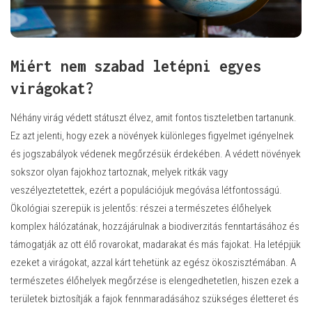
Miért nem szabad letépni egyes
virágokat?
Néhány virág védett státuszt élvez, amit fontos tiszteletben tartanunk.
Ez azt jelenti, hogy ezek a növények különleges figyelmet igényelnek
és jogszabályok védenek megőrzésük érdekében. A védett növények
sokszor olyan fajokhoz tartoznak, melyek ritkák vagy
veszélyeztetettek, ezért a populációjuk megóvása létfontosságú.
Ökológiai szerepük is jelentős: részei a természetes élőhelyek
komplex hálózatának, hozzájárulnak a biodiverzitás fenntartásához és
támogatják az ott élő rovarokat, madarakat és más fajokat. Ha letépjük
ezeket a virágokat, azzal kárt tehetünk az egész ökoszisztémában. A
természetes élőhelyek megőrzése is elengedhetetlen, hiszen ezek a
területek biztosítják a fajok fennmaradásához szükséges életteret és