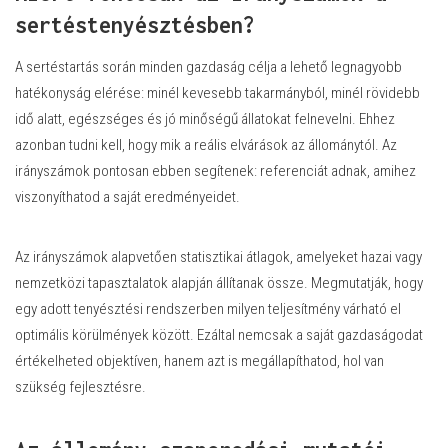
sertéstenyésztésben?
A sertéstartás során minden gazdaság célja a lehető legnagyobb
hatékonyság elérése: minél kevesebb takarmányból, minél rövidebb
idő alatt, egészséges és jó minőségű állatokat felnevelni. Ehhez
azonban tudni kell, hogy mik a reális elvárások az állománytól. Az
irányszámok pontosan ebben segítenek: referenciát adnak, amihez
viszonyíthatod a saját eredményeidet.
Az irányszámok alapvetően statisztikai átlagok, amelyeket hazai vagy
nemzetközi tapasztalatok alapján állítanak össze. Megmutatják, hogy
egy adott tenyésztési rendszerben milyen teljesítmény várható el
optimális körülmények között. Ezáltal nemcsak a saját gazdaságodat
értékelheted objektíven, hanem azt is megállapíthatod, hol van
szükség fejlesztésre.