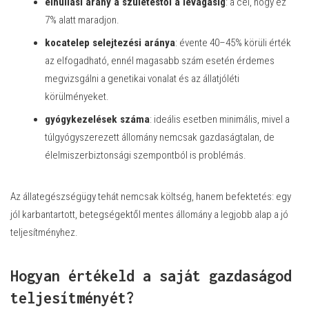
elhullási arány a születéstől a levágásig
: a cél, hogy ez
7% alatt maradjon.
kocatelep selejtezési aránya
: évente 40–45% körüli érték
az elfogadható, ennél magasabb szám esetén érdemes
megvizsgálni a genetikai vonalat és az állatjóléti
körülményeket.
gyógykezelések száma
: ideális esetben minimális, mivel a
túlgyógyszerezett állomány nemcsak gazdaságtalan, de
élelmiszerbiztonsági szempontból is problémás.
Az állategészségügy tehát nemcsak költség, hanem befektetés: egy
jól karbantartott, betegségektől mentes állomány a legjobb alap a jó
teljesítményhez.
Hogyan értékeld a saját gazdaságod
teljesítményét?