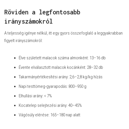
Röviden a legfontosabb
irányszámokról
A teljesség igénye nélkül, itt egy gyors összefoglaló a leggyakrabban
figyelt irányszámokról:
Élve született malacok száma almonként: 13–16 db
Évente elválasztott malacok kocánként: 28–32 db
Takarmányértékesítési arány: 2,6–2,8 kg/kg hízás
Napi testtömeg-gyarapodás: 800–950 g
Elhullási arány: < 7%
Kocatelep selejtezési arány: 40–45%
Vágósúly elérése: 165–180 nap alatt