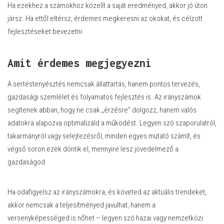
Ha ezekhez a számokhoz közelít a saját eredményed, akkor jó úton
jársz. Ha ettől eltérsz, érdemes megkeresni az okokat, és célzott
fejlesztéseket bevezetni.
Amit érdemes megjegyezni
A sertéstenyésztés nemcsak állattartás, hanem pontos tervezés,
gazdasági szemlélet és folyamatos fejlesztés is. Az irányszámok
segítenek abban, hogy ne csak „érzésre” dolgozz, hanem valós
adatokra alapozva optimalizáld a működést. Legyen szó szaporulatról,
takarmányról vagy selejtezésről, minden egyes mutató számít, és
végső soron ezek döntik el, mennyire lesz jövedelmező a
gazdaságod.
Ha odafigyelsz az irányszámokra, és követed az aktuális trendeket,
akkor nemcsak a teljesítményed javulhat, hanem a
versenyképességed is nőhet – legyen szó hazai vagy nemzetközi