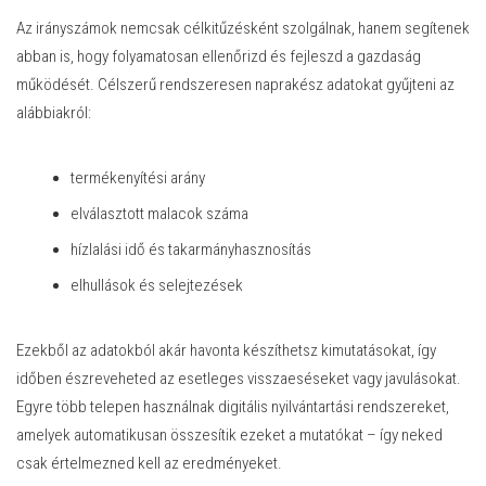
Az irányszámok nemcsak célkitűzésként szolgálnak, hanem segítenek
abban is, hogy folyamatosan ellenőrizd és fejleszd a gazdaság
működését. Célszerű rendszeresen naprakész adatokat gyűjteni az
alábbiakról:
termékenyítési arány
elválasztott malacok száma
hízlalási idő és takarmányhasznosítás
elhullások és selejtezések
Ezekből az adatokból akár havonta készíthetsz kimutatásokat, így
időben észreveheted az esetleges visszaeséseket vagy javulásokat.
Egyre több telepen használnak digitális nyilvántartási rendszereket,
amelyek automatikusan összesítik ezeket a mutatókat – így neked
csak értelmezned kell az eredményeket.