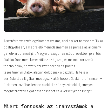
A sertéstenyésztés egy komoly szakma, ahol a siker nagyban múlik az
odafigyelésen, a megfelelő menedzsmenten és persze az állomány
genetikai potenciálján. Magyarországon az utóbbi években jelentős
átalakuláson ment keresztül ez az ágazat, és ma már korszerű
technológiák, nemzetközi sztenderdek és pontos
teljesítménymutatók alapján dolgoznak a gazdák. Ha te is a
sertéstartás világában mozogsz – akár hobbiból, akár profi szinten –
érdemes tisztában lenned azokkal az irányszámokkal, amelyek
meghatározzák a gazdaságosságot és a versenyképességet.
Miért fontosak az irányszámok a