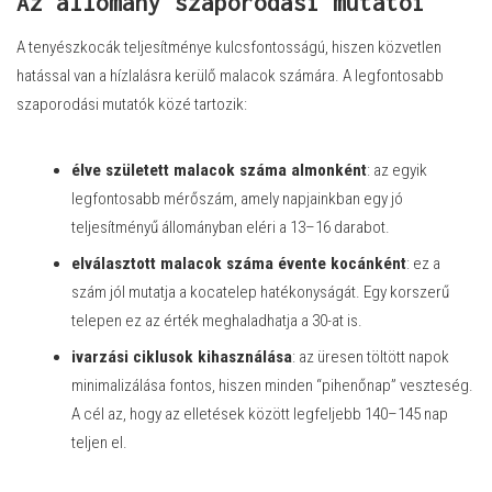
Az állomány szaporodási mutatói
A tenyészkocák teljesítménye kulcsfontosságú, hiszen közvetlen
hatással van a hízlalásra kerülő malacok számára. A legfontosabb
szaporodási mutatók közé tartozik:
élve született malacok száma almonként
: az egyik
legfontosabb mérőszám, amely napjainkban egy jó
teljesítményű állományban eléri a 13–16 darabot.
elválasztott malacok száma évente kocánként
: ez a
szám jól mutatja a kocatelep hatékonyságát. Egy korszerű
telepen ez az érték meghaladhatja a 30-at is.
ivarzási ciklusok kihasználása
: az üresen töltött napok
minimalizálása fontos, hiszen minden “pihenőnap” veszteség.
A cél az, hogy az elletések között legfeljebb 140–145 nap
teljen el.