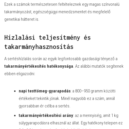
Ezek a számok természetesen feltételeznek egy magas színvonalú
takarmányozást, egészségügyi menedzsmentet és megfelelő
genetikai hátteret is.
Hízlalási teljesítmény és
takarmányhasznosítás
A sertéshízlalás során az egyik legfontosabb gazdasági tényező a
takarmányértékesítés hatékonysága
. Az alábbi mutatók segítenek
ebben eligazodni:
napi testtömeg-gyarapodás
: a 800–950 gramm közötti
értékeket tekintik jónak. Minél nagyobb ez a szám, annál
gyorsabban ér célba a sertés.
takarmányértékesítési arány
: az a mennyiség, amit 1 kg
súlygyarapodásra elhasznál az állat. Egy hatékony telepen ez