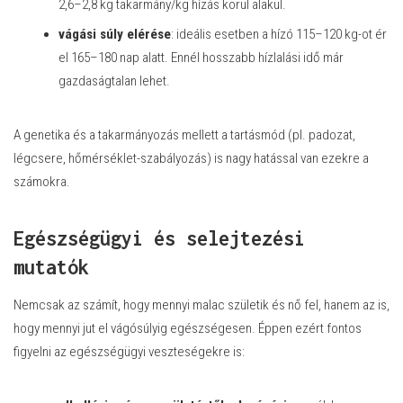
2,6–2,8 kg takarmány/kg hízás körül alakul.
vágási súly elérése
: ideális esetben a hízó 115–120 kg-ot ér
el 165–180 nap alatt. Ennél hosszabb hízlalási idő már
gazdaságtalan lehet.
A genetika és a takarmányozás mellett a tartásmód (pl. padozat,
légcsere, hőmérséklet-szabályozás) is nagy hatással van ezekre a
számokra.
Egészségügyi és selejtezési
mutatók
Nemcsak az számít, hogy mennyi malac születik és nő fel, hanem az is,
hogy mennyi jut el vágósúlyig egészségesen. Éppen ezért fontos
figyelni az egészségügyi veszteségekre is: