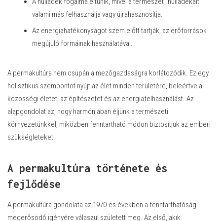
A hulladék fogalma eltűnik, mivel a természet “hulladékait”
valami más felhasználja vagy újrahasznosítja.
Az energiahatékonyságot szem előtt tartják, az erőforrások
megújuló formáinak használatával.
A permakultúra nem csupán a mezőgazdaságra korlátozódik. Ez egy
holisztikus szempontot nyújt az élet minden területére, beleértve a
közösségi életet, az építészetet és az energiafelhasználást. Az
alapgondolat az, hogy harmóniában éljünk a természeti
környezetünkkel, miközben fenntartható módon biztosítjuk az emberi
szükségleteket.
A permakultúra története és
fejlődése
A permakultúra gondolata az 1970-es években a fenntarthatóság
megerősödő igényére válaszul született meg. Az első, akik