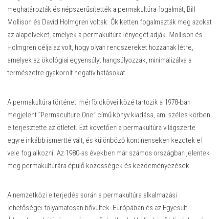
meghatározták és népszerűsítették a permakultúra fogalmát, Bill
Mollison és David Holmgren voltak. Ők ketten fogalmazták meg azokat
az alapelveket, amelyek a permakultúra lényegét adják. Mollison és
Holmgren célja az volt, hogy olyan rendszereket hozzanak létre,
amelyek az ökológiai egyensúlyt hangsúlyozzák, minimalizálva a
természetre gyakorolt negatív hatásokat.
A permakultúra történeti mérföldkövei közé tartozik a 1978-ban
megjelent “Permaculture One” című könyv kiadása, ami széles körben
elterjesztette az ötletet. Ezt követően a permakultúra világszerte
egyre inkább ismertté vált, és különböző kontinenseken kezdtek el
vele foglalkozni. Az 1980-as években már számos országban jelentek
meg permakultúrára épülő közösségek és kezdeményezések.
A nemzetközi elterjedés során a permakultúra alkalmazási
lehetőségei folyamatosan bővültek. Európában és az Egyesült