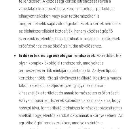
fellendítését. A közösségi kertek létrehozása révén a
városlakók különböző helyeken, mint például parkokban,
elhagyott telkeken, vagy akár tetőteraszokon is
megtermelhetik saját zöldségeiket. Ezek a kertek nemcsak
az élelmiszerellátást biztosítják, hanem közösségépítő
szerepük is jelentős, hozzájárulnak a társadalmi kötődések
erősítéséhez és az ökológiai tudat növeléséhez.
Erdőkertek és agroökológiai rendszerek
: Az erdőkertek
olyan komplex ökológiai rendszerek, amelyeket a
természetes erdők mintájára alakítanak ki. Az ilyen típusú
kertekben több rétegű növényzet található, kezdve a magas
fákon keresztül az aljnövényzetig, így maximálisan
kihasználják a területet és annak természetes erőforrásait.
Az ilyen típusú rendszerek különösen alkalmasak arra, hogy
hosszú távú, fenntartható élelmiszerforrásokat biztosítsanak
anélkül, hogy jelentős károkat okoznának a környezetnek. Az
agroökológiai rendszerekben, amelyek szintén a