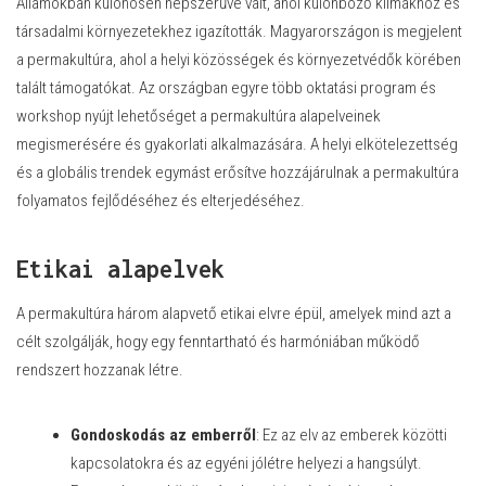
Államokban különösen népszerűvé vált, ahol különböző klímákhoz és
társadalmi környezetekhez igazították. Magyarországon is megjelent
a permakultúra, ahol a helyi közösségek és környezetvédők körében
talált támogatókat. Az országban egyre több oktatási program és
workshop nyújt lehetőséget a permakultúra alapelveinek
megismerésére és gyakorlati alkalmazására. A helyi elkötelezettség
és a globális trendek egymást erősítve hozzájárulnak a permakultúra
folyamatos fejlődéséhez és elterjedéséhez.
Etikai alapelvek
A permakultúra három alapvető etikai elvre épül, amelyek mind azt a
célt szolgálják, hogy egy fenntartható és harmóniában működő
rendszert hozzanak létre.
Gondoskodás az emberről
: Ez az elv az emberek közötti
kapcsolatokra és az egyéni jólétre helyezi a hangsúlyt.