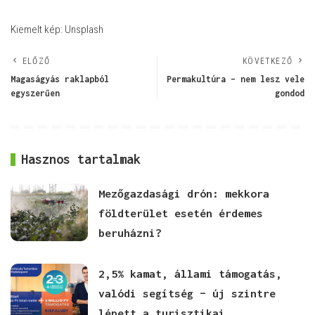
Kiemelt kép: Unsplash
ELŐZŐ
KÖVETKEZŐ
Magaságyás raklapból
Permakultúra – nem lesz vele
egyszerűen
gondod
Hasznos tartalmak
Mezőgazdasági drón: mekkora
földterület esetén érdemes
beruházni?
2,5% kamat, állami támogatás,
valódi segítség – új szintre
lépett a turisztikai