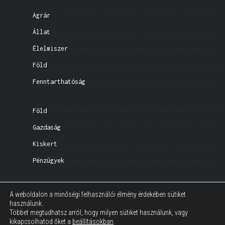
Agrár
Állat
Élelmiszer
Föld
Fenntarthatóság
Föld
Gazdaság
Kiskert
Pénzügyek
Impresszum
A weboldalon a minőségi felhasználói élmény érdekében sütiket
használunk.
Általános Szerződési Feltételek
Többet megtudhatsz arról, hogy milyen sütiket használunk, vagy
kikapcsolhatod őket a
beállításokban
.