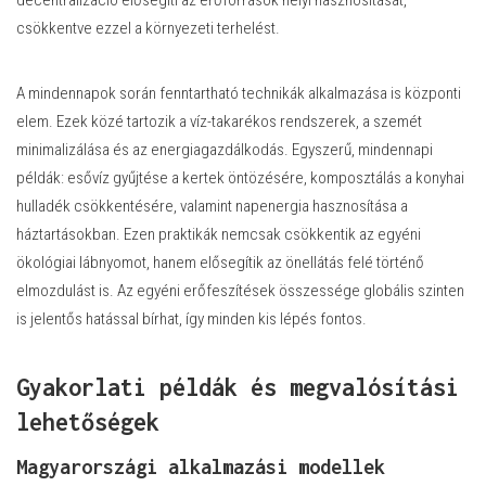
csökkentve ezzel a környezeti terhelést.
A mindennapok során fenntartható technikák alkalmazása is központi
elem. Ezek közé tartozik a víz-takarékos rendszerek, a szemét
minimalizálása és az energiagazdálkodás. Egyszerű, mindennapi
példák: esővíz gyűjtése a kertek öntözésére, komposztálás a konyhai
hulladék csökkentésére, valamint napenergia hasznosítása a
háztartásokban. Ezen praktikák nemcsak csökkentik az egyéni
ökológiai lábnyomot, hanem elősegítik az önellátás felé történő
elmozdulást is. Az egyéni erőfeszítések összessége globális szinten
is jelentős hatással bírhat, így minden kis lépés fontos.
Gyakorlati példák és megvalósítási
lehetőségek
Magyarországi alkalmazási modellek