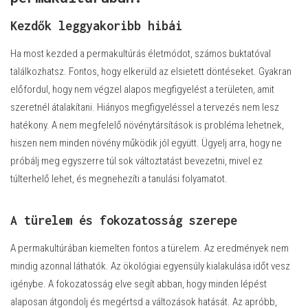
Kezdők leggyakoribb hibái
Ha most kezded a permakultúrás életmódot, számos buktatóval
találkozhatsz. Fontos, hogy elkerüld az elsietett döntéseket. Gyakran
előfordul, hogy nem végzel alapos megfigyelést a területen, amit
szeretnél átalakítani. Hiányos megfigyeléssel a tervezés nem lesz
hatékony. A nem megfelelő növénytársítások is probléma lehetnek,
hiszen nem minden növény működik jól együtt. Ügyelj arra, hogy ne
próbálj meg egyszerre túl sok változtatást bevezetni, mivel ez
túlterhelő lehet, és megnehezíti a tanulási folyamatot.
A türelem és fokozatosság szerepe
A permakultúrában kiemelten fontos a türelem. Az eredmények nem
mindig azonnal láthatók. Az ökológiai egyensúly kialakulása időt vesz
igénybe. A fokozatosság elve segít abban, hogy minden lépést
alaposan átgondolj és megértsd a változások hatását. Az apróbb,