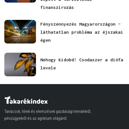
finanszírozás
Fényszennyezés Magyarországon –
láthatatlan probléma az éjszakai
égen
Nehogy kidobd! Csodaszer a diófa
levele
Tanácsok, hírek és elemzések gazdasági trendekről,
pénzügyekről és az agrárium világáról.