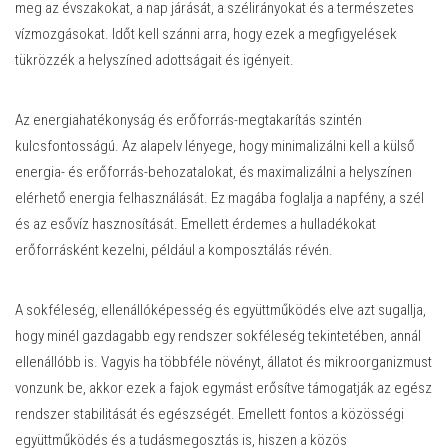
meg az évszakokat, a nap járását, a szélirányokat és a természetes
vízmozgásokat. Időt kell szánni arra, hogy ezek a megfigyelések
tükrözzék a helyszíned adottságait és igényeit.
Az energiahatékonyság és erőforrás-megtakarítás szintén
kulcsfontosságú. Az alapelv lényege, hogy minimalizálni kell a külső
energia- és erőforrás-behozatalokat, és maximalizálni a helyszínen
elérhető energia felhasználását. Ez magába foglalja a napfény, a szél
és az esővíz hasznosítását. Emellett érdemes a hulladékokat
erőforrásként kezelni, például a komposztálás révén.
A sokféleség, ellenállóképesség és együttműködés elve azt sugallja,
hogy minél gazdagabb egy rendszer sokféleség tekintetében, annál
ellenállóbb is. Vagyis ha többféle növényt, állatot és mikroorganizmust
vonzunk be, akkor ezek a fajok egymást erősítve támogatják az egész
rendszer stabilitását és egészségét. Emellett fontos a közösségi
együttműködés és a tudásmegosztás is, hiszen a közös