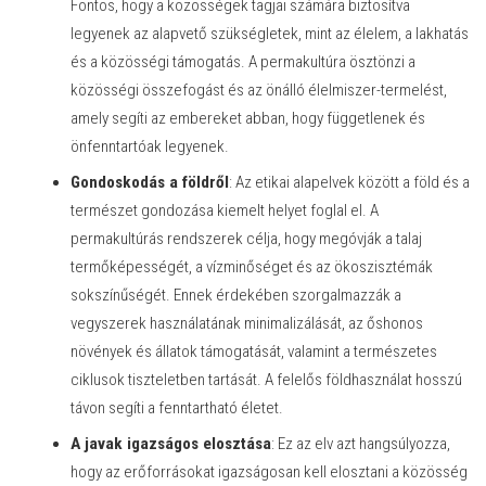
Fontos, hogy a közösségek tagjai számára biztosítva
legyenek az alapvető szükségletek, mint az élelem, a lakhatás
és a közösségi támogatás. A permakultúra ösztönzi a
közösségi összefogást és az önálló élelmiszer-termelést,
amely segíti az embereket abban, hogy függetlenek és
önfenntartóak legyenek.
Gondoskodás a földről
: Az etikai alapelvek között a föld és a
természet gondozása kiemelt helyet foglal el. A
permakultúrás rendszerek célja, hogy megóvják a talaj
termőképességét, a vízminőséget és az ökoszisztémák
sokszínűségét. Ennek érdekében szorgalmazzák a
vegyszerek használatának minimalizálását, az őshonos
növények és állatok támogatását, valamint a természetes
ciklusok tiszteletben tartását. A felelős földhasználat hosszú
távon segíti a fenntartható életet.
A javak igazságos elosztása
: Ez az elv azt hangsúlyozza,
hogy az erőforrásokat igazságosan kell elosztani a közösség