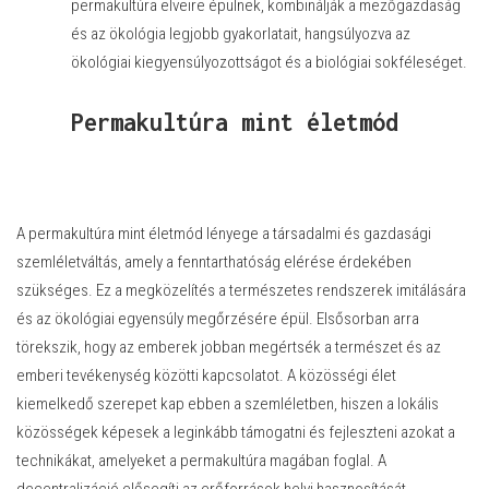
permakultúra elveire épülnek, kombinálják a mezőgazdaság
és az ökológia legjobb gyakorlatait, hangsúlyozva az
ökológiai kiegyensúlyozottságot és a biológiai sokféleséget.
Permakultúra mint életmód
A permakultúra mint életmód lényege a társadalmi és gazdasági
szemléletváltás, amely a fenntarthatóság elérése érdekében
szükséges. Ez a megközelítés a természetes rendszerek imitálására
és az ökológiai egyensúly megőrzésére épül. Elsősorban arra
törekszik, hogy az emberek jobban megértsék a természet és az
emberi tevékenység közötti kapcsolatot. A közösségi élet
kiemelkedő szerepet kap ebben a szemléletben, hiszen a lokális
közösségek képesek a leginkább támogatni és fejleszteni azokat a
technikákat, amelyeket a permakultúra magában foglal. A
decentralizáció elősegíti az erőforrások helyi hasznosítását,