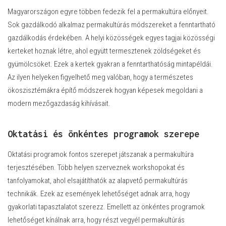
Magyarországon egyre többen fedezik fel a permakultúra előnyeit.
Sok gazdálkodó alkalmaz permakultúrás módszereket a fenntartható
gazdálkodás érdekében. A helyi közösségek egyes tagjai közösségi
kerteket hoznak létre, ahol együtt termesztenek zöldségeket és
gyümölcsöket. Ezek a kertek gyakran a fenntarthatóság mintapéldái.
Az ilyen helyeken figyelhető meg valóban, hogy a természetes
ökoszisztémákra építő módszerek hogyan képesek megoldani a
modern mezőgazdaság kihívásait.
Oktatási és önkéntes programok szerepe
Oktatási programok fontos szerepet játszanak a permakultúra
terjesztésében. Több helyen szerveznek workshopokat és
tanfolyamokat, ahol elsajátíthatók az alapvető permakultúrás
technikák. Ezek az események lehetőséget adnak arra, hogy
gyakorlati tapasztalatot szerezz. Emellett az önkéntes programok
lehetőséget kínálnak arra, hogy részt vegyél permakultúrás