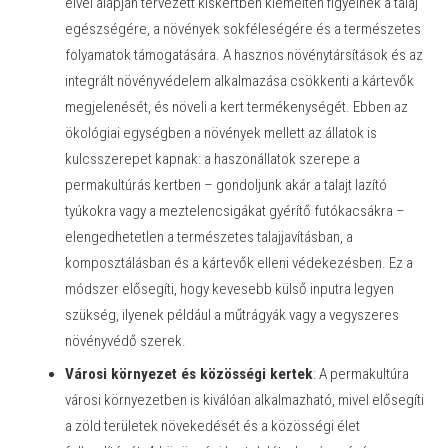
elvei alapján tervezett kiskertben kiemelten figyelnek a talaj
egészségére, a növények sokféleségére és a természetes
folyamatok támogatására. A hasznos növénytársítások és az
integrált növényvédelem alkalmazása csökkenti a kártevők
megjelenését, és növeli a kert termékenységét. Ebben az
ökológiai egységben a növények mellett az állatok is
kulcsszerepet kapnak: a
haszonállatok szerepe a
permakultúrás kertben
– gondoljunk akár a talajt lazító
tyúkokra vagy a meztelencsigákat gyérítő futókacsákra –
elengedhetetlen a természetes talajjavításban, a
komposztálásban és a kártevők elleni védekezésben. Ez a
módszer elősegíti, hogy kevesebb külső inputra legyen
szükség, ilyenek például a műtrágyák vagy a vegyszeres
növényvédő szerek.
Városi környezet és közösségi kertek
: A permakultúra
városi környezetben is kiválóan alkalmazható, mivel elősegíti
a zöld területek növekedését és a közösségi élet