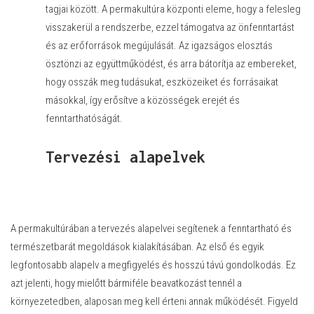
tagjai között. A permakultúra központi eleme, hogy a felesleg
visszakerül a rendszerbe, ezzel támogatva az önfenntartást
és az erőforrások megújulását. Az igazságos elosztás
ösztönzi az együttműködést, és arra bátorítja az embereket,
hogy osszák meg tudásukat, eszközeiket és forrásaikat
másokkal, így erősítve a közösségek erejét és
fenntarthatóságát.
Tervezési alapelvek
A permakultúrában a tervezés alapelvei segítenek a fenntartható és
természetbarát megoldások kialakításában. Az első és egyik
legfontosabb alapelv a megfigyelés és hosszú távú gondolkodás. Ez
azt jelenti, hogy mielőtt bármiféle beavatkozást tennél a
környezetedben, alaposan meg kell érteni annak működését. Figyeld