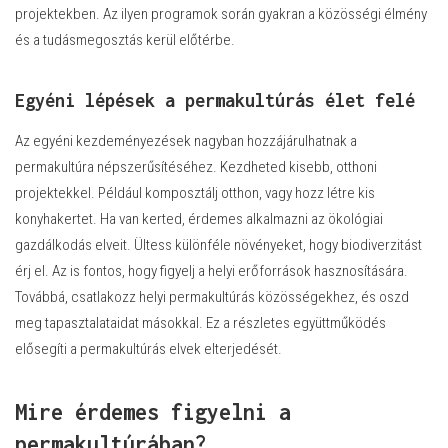
projektekben. Az ilyen programok során gyakran a közösségi élmény
és a tudásmegosztás kerül előtérbe.
Egyéni lépések a permakultúrás élet felé
Az egyéni kezdeményezések nagyban hozzájárulhatnak a
permakultúra népszerűsítéséhez. Kezdheted kisebb, otthoni
projektekkel. Például komposztálj otthon, vagy hozz létre kis
konyhakertet. Ha van kerted, érdemes alkalmazni az ökológiai
gazdálkodás elveit. Ültess különféle növényeket, hogy biodiverzitást
érj el. Az is fontos, hogy figyelj a helyi erőforrások hasznosítására.
Továbbá, csatlakozz helyi permakultúrás közösségekhez, és oszd
meg tapasztalataidat másokkal. Ez a részletes együttműködés
elősegíti a permakultúrás elvek elterjedését.
Mire érdemes figyelni a
permakultúrában?