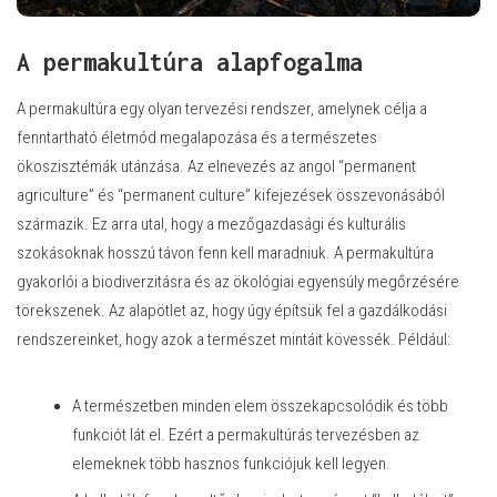
A permakultúra alapfogalma
A permakultúra egy olyan tervezési rendszer, amelynek célja a
fenntartható életmód megalapozása és a természetes
ökoszisztémák utánzása. Az elnevezés az angol “permanent
agriculture” és “permanent culture” kifejezések összevonásából
származik. Ez arra utal, hogy a mezőgazdasági és kulturális
szokásoknak hosszú távon fenn kell maradniuk. A permakultúra
gyakorlói a biodiverzitásra és az ökológiai egyensúly megőrzésére
törekszenek. Az alapötlet az, hogy úgy építsük fel a gazdálkodási
rendszereinket, hogy azok a természet mintáit kövessék. Például:
A természetben minden elem összekapcsolódik és több
funkciót lát el. Ezért a permakultúrás tervezésben az
elemeknek több hasznos funkciójuk kell legyen.