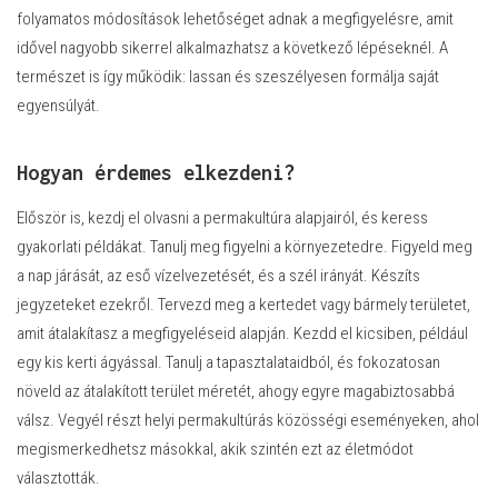
folyamatos módosítások lehetőséget adnak a megfigyelésre, amit
idővel nagyobb sikerrel alkalmazhatsz a következő lépéseknél. A
természet is így működik: lassan és szeszélyesen formálja saját
egyensúlyát.
Hogyan érdemes elkezdeni?
Először is, kezdj el olvasni a permakultúra alapjairól, és keress
gyakorlati példákat. Tanulj meg figyelni a környezetedre. Figyeld meg
a nap járását, az eső vízelvezetését, és a szél irányát. Készíts
jegyzeteket ezekről. Tervezd meg a kertedet vagy bármely területet,
amit átalakítasz a megfigyeléseid alapján. Kezdd el kicsiben, például
egy kis kerti ágyással. Tanulj a tapasztalataidból, és fokozatosan
növeld az átalakított terület méretét, ahogy egyre magabiztosabbá
válsz. Vegyél részt helyi permakultúrás közösségi eseményeken, ahol
megismerkedhetsz másokkal, akik szintén ezt az életmódot
választották.