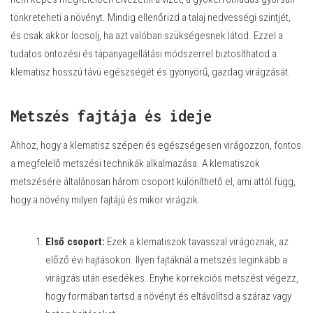
tönkreteheti a növényt. Mindig ellenőrizd a talaj nedvességi szintjét,
és csak akkor locsolj, ha azt valóban szükségesnek látod. Ezzel a
tudatos öntözési és tápanyagellátási módszerrel biztosíthatod a
klematisz hosszú távú egészségét és gyönyörű, gazdag virágzását.
Metszés fajtája és ideje
Ahhoz, hogy a klematisz szépen és egészségesen virágozzon, fontos
a megfelelő metszési technikák alkalmazása. A klematiszok
metszésére általánosan három csoport különíthető el, ami attól függ,
hogy a növény milyen fajtájú és mikor virágzik.
Első csoport:
Ezek a klematiszok tavasszal virágoznak, az
előző évi hajtásokon. Ilyen fajtáknál a metszés leginkább a
virágzás után esedékes. Enyhe korrekciós metszést végezz,
hogy formában tartsd a növényt és eltávolítsd a száraz vagy