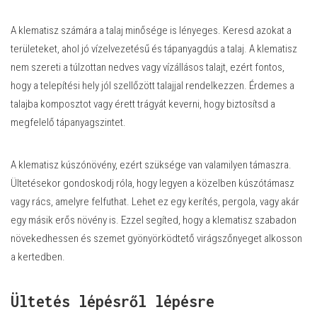
A klematisz számára a talaj minősége is lényeges. Keresd azokat a
területeket, ahol jó vízelvezetésű és tápanyagdús a talaj. A klematisz
nem szereti a túlzottan nedves vagy vízállásos talajt, ezért fontos,
hogy a telepítési hely jól szellőzött talajjal rendelkezzen. Érdemes a
talajba komposztot vagy érett trágyát keverni, hogy biztosítsd a
megfelelő tápanyagszintet.
A klematisz kúszónövény, ezért szüksége van valamilyen támaszra.
Ültetésekor gondoskodj róla, hogy legyen a közelben kúszótámasz
vagy rács, amelyre felfuthat. Lehet ez egy kerítés, pergola, vagy akár
egy másik erős növény is. Ezzel segíted, hogy a klematisz szabadon
növekedhessen és szemet gyönyörködtető virágszőnyeget alkosson
a kertedben.
Ültetés lépésről lépésre