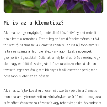
Mi is az a klematisz?
A klematisz egy lenyűgöző, lombhullató kúszónövény, ami kedvelt
dísze lehet a kertednek. Eredetileg az északi félteke mérsékelt övi
területeiről származik. A klematisz rendkívül sokszínű, több mint 300
fajtája és számtalan hibridje létezik a világon. Ezek a növények
gyönyörű virágzatukkal hódítanak, amely lehet apró és szerény, vagy
akár nagy és feltűnő. A virágzási időszaka változó lehet, általában
tavasztól egészen őszig tart, bizonyos fajták esetében pedig még
hosszabb is lehet ez az időszak.
A klematisz fajták közül különösen népszerűek például a Clematis
montana, amely természeti kúszónövényként akár 10 méter magasra
is felnőhet, és tavasszal rózsaszín vagy fehér virágokkal örvendeztet