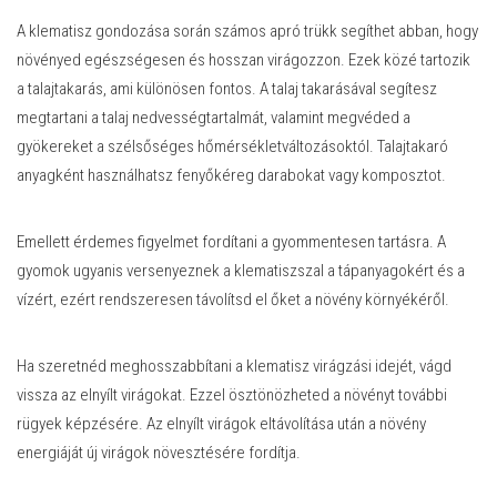
A klematisz gondozása során számos apró trükk segíthet abban, hogy
növényed egészségesen és hosszan virágozzon. Ezek közé tartozik
a talajtakarás, ami különösen fontos. A talaj takarásával segítesz
megtartani a talaj nedvességtartalmát, valamint megvéded a
gyökereket a szélsőséges hőmérsékletváltozásoktól. Talajtakaró
anyagként használhatsz fenyőkéreg darabokat vagy komposztot.
Emellett érdemes figyelmet fordítani a gyommentesen tartásra. A
gyomok ugyanis versenyeznek a klematiszszal a tápanyagokért és a
vízért, ezért rendszeresen távolítsd el őket a növény környékéről.
Ha szeretnéd meghosszabbítani a klematisz virágzási idejét, vágd
vissza az elnyílt virágokat. Ezzel ösztönözheted a növényt további
rügyek képzésére. Az elnyílt virágok eltávolítása után a növény
energiáját új virágok növesztésére fordítja.