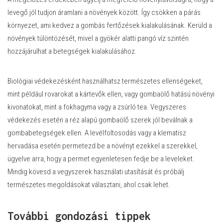
levegő jól tudjon áramlani a növények között. Így csökken a párás
környezet, ami kedvez a gombás fertőzések kialakulásának. Kerüld a
növények túlöntözését, mivel a gyökér alatti pangó víz szintén
hozzájárulhat a betegségek kialakulásához.
Biológiai védekezésként használhatsz természetes ellenségeket,
mint például rovarokat a kártevők ellen, vagy gombaölő hatású növényi
kivonatokat, mint a fokhagyma vagy a zsúrló tea. Vegyszeres
védekezés esetén a réz alapú gombaölő szerek jól beválnak a
gombabetegségek ellen. A levélfoltosodás vagy a klematisz
hervadása esetén permetezd be a növényt ezekkel a szerekkel,
ügyelve arra, hogy a permet egyenletesen fedje be a leveleket.
Mindig kövesd a vegyszerek használati utasítását és próbálj
természetes megoldásokat választani, ahol csak lehet.
További gondozási tippek