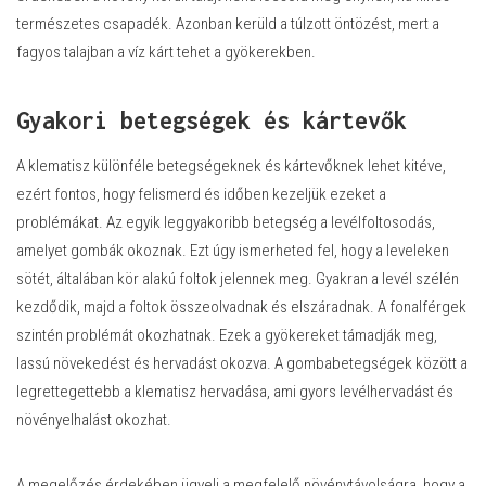
természetes csapadék. Azonban kerüld a túlzott öntözést, mert a
fagyos talajban a víz kárt tehet a gyökerekben.
Gyakori betegségek és kártevők
A klematisz különféle betegségeknek és kártevőknek lehet kitéve,
ezért fontos, hogy felismerd és időben kezeljük ezeket a
problémákat. Az egyik leggyakoribb betegség a levélfoltosodás,
amelyet gombák okoznak. Ezt úgy ismerheted fel, hogy a leveleken
sötét, általában kör alakú foltok jelennek meg. Gyakran a levél szélén
kezdődik, majd a foltok összeolvadnak és elszáradnak. A fonalférgek
szintén problémát okozhatnak. Ezek a gyökereket támadják meg,
lassú növekedést és hervadást okozva. A gombabetegségek között a
legrettegettebb a klematisz hervadása, ami gyors levélhervadást és
növényelhalást okozhat.
A megelőzés érdekében ügyelj a megfelelő növénytávolságra, hogy a