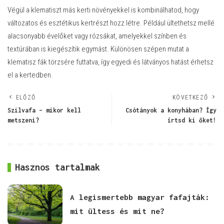
Végül a klematiszt más kerti növényekkel is kombinálhatod, hogy
változatos és esztétikus kertrészt hozz létre. Például ültethetsz mellé
alacsonyabb évelőket vagy rózsákat, amelyekkel színben és
textúrában is kiegészítik egymást. Különösen szépen mutat a
klematisz fák törzsére futtatva, így egyedi és látványos hatást érhetsz
el a kertedben.
ELŐZŐ
KÖVETKEZŐ
Szilvafa – mikor kell
Csótányok a konyhában? Így
metszeni?
írtsd ki őket!
Hasznos tartalmak
A legismertebb magyar fafajták:
mit ültess és mit ne?