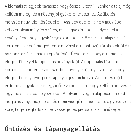
A klematiszt legjobb tavasszal vagy ősszel ültetni. Ilyenkor a talaj még
kellően meleg, és a növény jól gyökeret ereszthet. Az ültetési
mélység nagy jelentőséggel bír. Áss egy gödröt, amely nagyjából
kétszer olyan mély és széles, mint a gyökérlabda. Helyezd el a
növényt úgy, hogy a gyökérnyak körülbelül 5-8 cm-rel a talajszint alá
kerüljön. Ez segít megvédeni a növényt a különböző kórokozóktól és
ösztönzi az új hajtások képződését. Ügyelj arra, hogy a klematisz
elegendő helyet kapjon más növényektől. Az optimális távolság
körülbelül 1 méter a szomszédos növényektől, így biztosítva, hogy
elegendő fény, levegő és tápanyag jusson hozzá. Az ültetés előtt
érdemes a gyökereket egy időre vízbe állítani, hogy kellően nedvesek
legyenek a talajba helyezéskor. A folyamat végén alaposan öntözd
meg a növényt, majd jelentős mennyiségű mulcsot teríts a gyökérzóna
köré, hogy megtartsa a nedvességet és javítsa a talaj minőségét.
Öntözés és tápanyagellátás