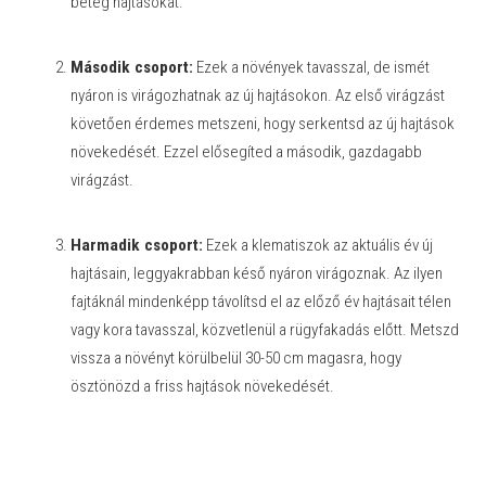
beteg hajtásokat.
Második csoport:
Ezek a növények tavasszal, de ismét
nyáron is virágozhatnak az új hajtásokon. Az első virágzást
követően érdemes metszeni, hogy serkentsd az új hajtások
növekedését. Ezzel elősegíted a második, gazdagabb
virágzást.
Harmadik csoport:
Ezek a klematiszok az aktuális év új
hajtásain, leggyakrabban késő nyáron virágoznak. Az ilyen
fajtáknál mindenképp távolítsd el az előző év hajtásait télen
vagy kora tavasszal, közvetlenül a rügyfakadás előtt. Metszd
vissza a növényt körülbelül 30-50 cm magasra, hogy
ösztönözd a friss hajtások növekedését.