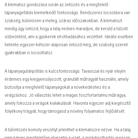
A klematisz gondozása során az öntözés és a megfelelő
tápanyagellátás kiemelkedő fontosságú. Rendszeres locsolásra van
szükség, különösen a meleg, száraz időszakokban. A klematiszt
mindig úgy öntözd, hogy a talaj nedves maradjon, de kerüld a túlzott
vízbeöntést, ami a gyökerek elrothadásához vezethet. Ideális esetben
hetente egyszer-kétszer alaposan öntözd meg, de szükség szerint
gyakrabban is locsolhatsz.
A tápanyagutánpótlás is kulcsfontosságú. Tavasszal és nyár elején
érdemes egy kiegyensúlyozott, granulált műtrágyát használni, amely
biztosítja a megfelelő tápanyagokat a növekedéshez és a
virágzáshoz. Jó választás lehet a magas foszfortartalmú műtrágya,
amely fokozza a virágok kialakulását. Havonta egyszer adj kiegészítő
folyékony trágyát, hogy támogasd a növény folyamatos fejlődését.
A túlöntözés komoly veszélyt jelenthet a klematiszre nézve. Ha a talaj
nem képes megfelelően elvezetni a vizet, a gyökérrothadás gyorsan