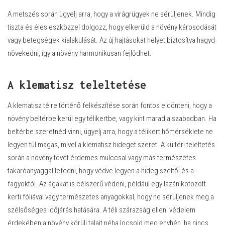
A metszés során ügyelj arra, hogy a virágrügyek ne sérüljenek. Mindig
tiszta és éles eszközzel dolgozz, hogy elkerüld a növény károsodását
vagy betegségek kialakulását. Az új hajtásokat helyet biztosítva hagyd
növekedni, így a növény harmonikusan fejlődhet.
A klematisz teleltetése
A klematisz télre történő felkészítése során fontos eldönteni, hogy a
növény beltérbe kerül egy télikertbe, vagy kint marad a szabadban. Ha
beltérbe szeretnéd vinni, ügyelj arra, hogy a télikert hőmérséklete ne
legyen túl magas, mivel a klematisz hideget szeret. A kültéri teleltetés
során a növény tövét érdemes mulccsal vagy más természetes
takaróanyaggal lefedni, hogy védve legyen a hideg széltől és a
fagyoktól. Az ágakat is célszerű védeni, például egy lazán kötözött
kerti fóliával vagy természetes anyagokkal, hogy ne sérüljenek meg a
szélsőséges időjárás hatására. A téli szárazság elleni védelem
érdekében a növény körüli talajt néha locsold meg enyhén, ha nincs