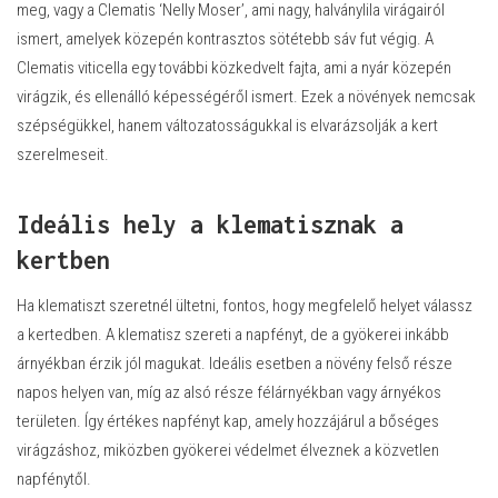
meg, vagy a Clematis ‘Nelly Moser’, ami nagy, halványlila virágairól
ismert, amelyek közepén kontrasztos sötétebb sáv fut végig. A
Clematis viticella egy további közkedvelt fajta, ami a nyár közepén
virágzik, és ellenálló képességéről ismert. Ezek a növények nemcsak
szépségükkel, hanem változatosságukkal is elvarázsolják a kert
szerelmeseit.
Ideális hely a klematisznak a
kertben
Ha klematiszt szeretnél ültetni, fontos, hogy megfelelő helyet válassz
a kertedben. A klematisz szereti a napfényt, de a gyökerei inkább
árnyékban érzik jól magukat. Ideális esetben a növény felső része
napos helyen van, míg az alsó része félárnyékban vagy árnyékos
területen. Így értékes napfényt kap, amely hozzájárul a bőséges
virágzáshoz, miközben gyökerei védelmet élveznek a közvetlen
napfénytől.