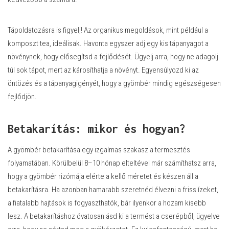
Tápoldatozásra is figyelj! Az organikus megoldások, mint például a
komposzt tea, ideálisak. Havonta egyszer adj egy kis tápanyagot a
növénynek, hogy elősegítsd a fejlődését. Ügyelj arra, hogy ne adagolj
túl sok tápot, mert az károsíthatja a növényt. Egyensúlyozd ki az
öntözés és a tápanyagigényét, hogy a gyömbér mindig egészségesen
fejlődjön.
Betakarítás: mikor és hogyan?
A gyömbér betakarítása egy izgalmas szakasz a termesztés
folyamatában. Körülbelül 8–10 hónap elteltével már számíthatsz arra,
hogy a gyömbér rizómája elérte a kellő méretet és készen áll a
betakarításra. Ha azonban hamarabb szeretnéd élvezni a friss ízeket,
a fiatalabb hajtások is fogyaszthatók, bár ilyenkor a hozam kisebb
lesz. A betakarításhoz óvatosan ásd ki a termést a cserépből, ügyelve