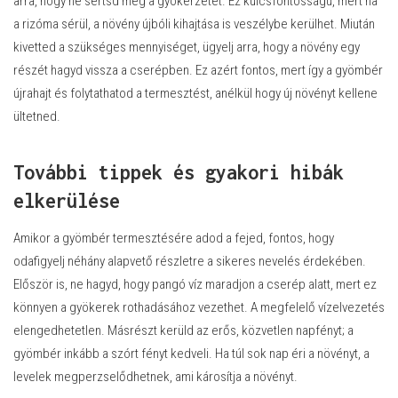
arra, hogy ne sértsd meg a gyökérzetet. Ez kulcsfontosságú, mert ha
a rizóma sérül, a növény újbóli kihajtása is veszélybe kerülhet. Miután
kivetted a szükséges mennyiséget, ügyelj arra, hogy a növény egy
részét hagyd vissza a cserépben. Ez azért fontos, mert így a gyömbér
újrahajt és folytathatod a termesztést, anélkül hogy új növényt kellene
ültetned.
További tippek és gyakori hibák
elkerülése
Amikor a gyömbér termesztésére adod a fejed, fontos, hogy
odafigyelj néhány alapvető részletre a sikeres nevelés érdekében.
Először is, ne hagyd, hogy pangó víz maradjon a cserép alatt, mert ez
könnyen a gyökerek rothadásához vezethet. A megfelelő vízelvezetés
elengedhetetlen. Másrészt kerüld az erős, közvetlen napfényt; a
gyömbér inkább a szórt fényt kedveli. Ha túl sok nap éri a növényt, a
levelek megperzselődhetnek, ami károsítja a növényt.