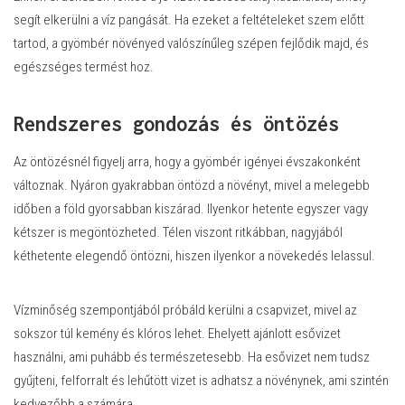
segít elkerülni a víz pangását. Ha ezeket a feltételeket szem előtt
tartod, a gyömbér növényed valószínűleg szépen fejlődik majd, és
egészséges termést hoz.
Rendszeres gondozás és öntözés
Az öntözésnél figyelj arra, hogy a gyömbér igényei évszakonként
változnak. Nyáron gyakrabban öntözd a növényt, mivel a melegebb
időben a föld gyorsabban kiszárad. Ilyenkor hetente egyszer vagy
kétszer is megöntözheted. Télen viszont ritkábban, nagyjából
kéthetente elegendő öntözni, hiszen ilyenkor a növekedés lelassul.
Vízminőség szempontjából próbáld kerülni a csapvizet, mivel az
sokszor túl kemény és klóros lehet. Ehelyett ajánlott esővizet
használni, ami puhább és természetesebb. Ha esővizet nem tudsz
gyűjteni, felforralt és lehűtött vizet is adhatsz a növénynek, ami szintén
kedvezőbb a számára.