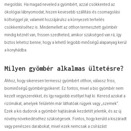
megoldás. Ha magad neveled a gyömbért, azzal csökkented az
ökológiai lábnyomodat, hiszen kevesebb szállítási és csomagolási
költséggel jár, valamint hozzájárulsz a környezeti terhelés
csökkentéséhez is. Mindemellett az otthon termesztett gyömbér
mindig kéznél van, frissen szedheted, amikor szükséged van rá, így
biztos lehetsz benne, hogy a lehető legjobb minőségű alapanyag kerül
a konyhádba.
Milyen gyömbér alkalmas ültetésre?
Ahhoz, hogy sikeresen termessz gyömbért otthon, válassz friss,
biominőségű gyömbérgyökeret. Ez fontos, mivel a bio gyömbér nem
kezelt vegyszerekkel, és így nagyobb eséllyel hajt ki. Keresd azokat a
rizómákat, amelyek felületén már láthatóak rügyek vagy „szemek”.
Ezek a kis dudorok a gyömbér hajtásának kezdetét jelentik, és az új
növény növekedéséhez szükségesek. Fontos, hogy kerüld a kiszáradt
vagy penészes darabokat, mivel ezek nemcsak a csírázást