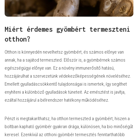
Miért érdemes gyömbért termeszteni
otthon?
Otthon is könnyedén nevelhetsz gyömbért, és számos előnye van
annak, ha a sajátod termeszted. Először is, a gyömbérnek számos
egészségügyi előnye van. Ez a növény immunerősítő hatású,
hozzájárulhat a szervezetünk védekezőképességének növeléséhez.
Emellett gyulladáscsökkentő tulajdonságai is ismertek, így segíthet
enyhíteni a különböző gyulladások tüneteit. Az emésztést is javítja,
ezáltal hozzájárul a bélrendszer hatékony működéséhez.
Pénzt is megtakaríthatsz, ha otthon termeszted a gyömbért, hiszen a
boltban kapható gyömbér gyakran drága, különösen, ha bio minőségűt
keresel. Ezenkívül az otthoni
gyömbér termesztés fenntarthatóbb