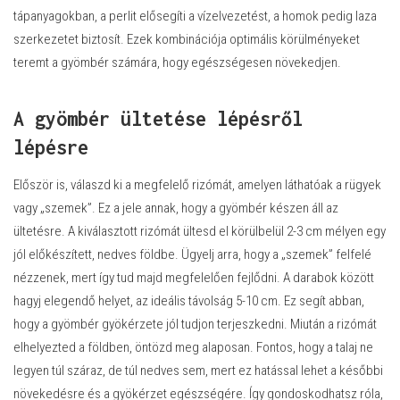
tápanyagokban, a perlit elősegíti a vízelvezetést, a homok pedig laza
szerkezetet biztosít. Ezek kombinációja optimális körülményeket
teremt a gyömbér számára, hogy egészségesen növekedjen.
A gyömbér ültetése lépésről
lépésre
Először is, válaszd ki a megfelelő rizómát, amelyen láthatóak a rügyek
vagy „szemek”. Ez a jele annak, hogy a gyömbér készen áll az
ültetésre. A kiválasztott rizómát ültesd el körülbelül 2-3 cm mélyen egy
jól előkészített, nedves földbe. Ügyelj arra, hogy a „szemek” felfelé
nézzenek, mert így tud majd megfelelően fejlődni. A darabok között
hagyj elegendő helyet, az ideális távolság 5-10 cm. Ez segít abban,
hogy a gyömbér gyökérzete jól tudjon terjeszkedni. Miután a rizómát
elhelyezted a földben, öntözd meg alaposan. Fontos, hogy a talaj ne
legyen túl száraz, de túl nedves sem, mert ez hatással lehet a későbbi
növekedésre és a gyökérzet egészségére. Így gondoskodhatsz róla,