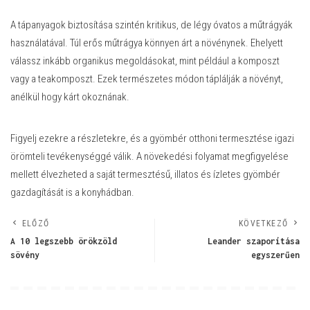
A tápanyagok biztosítása szintén kritikus, de légy óvatos a műtrágyák
használatával. Túl erős műtrágya könnyen árt a növénynek. Ehelyett
válassz inkább organikus megoldásokat, mint például a komposzt
vagy a teakomposzt. Ezek természetes módon táplálják a növényt,
anélkül hogy kárt okoznának.
Figyelj ezekre a részletekre, és a gyömbér otthoni termesztése igazi
örömteli tevékenységgé válik. A növekedési folyamat megfigyelése
mellett élvezheted a saját termesztésű, illatos és ízletes gyömbér
gazdagítását is a konyhádban.
ELŐZŐ
KÖVETKEZŐ
A 10 legszebb örökzöld
Leander szaporítása
sövény
egyszerűen