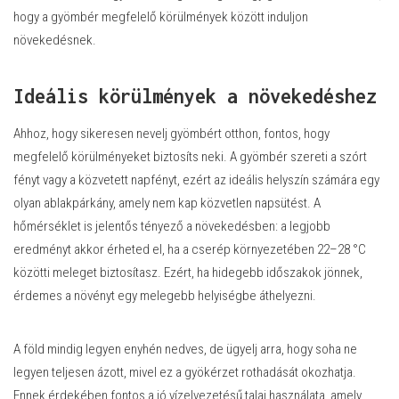
hogy a gyömbér megfelelő körülmények között induljon
növekedésnek.
Ideális körülmények a növekedéshez
Ahhoz, hogy sikeresen nevelj gyömbért otthon, fontos, hogy
megfelelő körülményeket biztosíts neki. A gyömbér szereti a szórt
fényt vagy a közvetett napfényt, ezért az ideális helyszín számára egy
olyan ablakpárkány, amely nem kap közvetlen napsütést. A
hőmérséklet is jelentős tényező a növekedésben: a legjobb
eredményt akkor érheted el, ha a cserép környezetében 22–28 °C
közötti meleget biztosítasz. Ezért, ha hidegebb időszakok jönnek,
érdemes a növényt egy melegebb helyiségbe áthelyezni.
A föld mindig legyen enyhén nedves, de ügyelj arra, hogy soha ne
legyen teljesen ázott, mivel ez a gyökérzet rothadását okozhatja.
Ennek érdekében fontos a jó vízelvezetésű talaj használata, amely