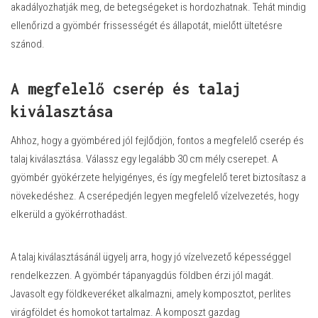
akadályozhatják meg, de betegségeket is hordozhatnak. Tehát mindig
ellenőrizd a gyömbér frissességét és állapotát, mielőtt ültetésre
szánod.
A megfelelő cserép és talaj
kiválasztása
Ahhoz, hogy a gyömbéred jól fejlődjön, fontos a megfelelő cserép és
talaj kiválasztása. Válassz egy legalább 30 cm mély cserepet. A
gyömbér gyökérzete helyigényes, és így megfelelő teret biztosítasz a
növekedéshez. A cserépedjén legyen megfelelő vízelvezetés, hogy
elkerüld a gyökérrothadást.
A talaj kiválasztásánál ügyelj arra, hogy jó vízelvezető képességgel
rendelkezzen. A gyömbér tápanyagdús földben érzi jól magát.
Javasolt egy földkeveréket alkalmazni, amely komposztot, perlites
virágföldet és homokot tartalmaz. A komposzt gazdag