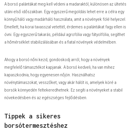
A borsó palántákat meg kell védeni a madaraktól, különösen az ültetés
utáni első időszakban. Egy egyszerű megoldás lehet erre a célra egy
könnyű háló vagy madárháló használata, amit a növények fölé helyezel.
Emellett, ha korai tavasszal vetettél, érdemes a palántákat fagy ellen is
óvni. Egy egyszerű takarás, például agrofólia vagy fátyolfólia, segíthet
a hőmérséklet stabilizálásában és a fiatal növények védelmében.
Ahogy a borsó nőni kezd, gondoskodj arról, hogy a növények
megfelelő támasztékot kapjanak. A borsó kedveli, ha van mihez
kapaszkodnia, hogy egyenesen nőjön. Használhatsz
növénytámaszokat, vesszőket, vagy akár hálót is, amelyek köré a
borsók könnyedén feltekeredhetnek. Ez segíti a növényeket a stabil
növekedésben és az egészséges fejlődésben.
Tippek a sikeres
borsótermesztéshez