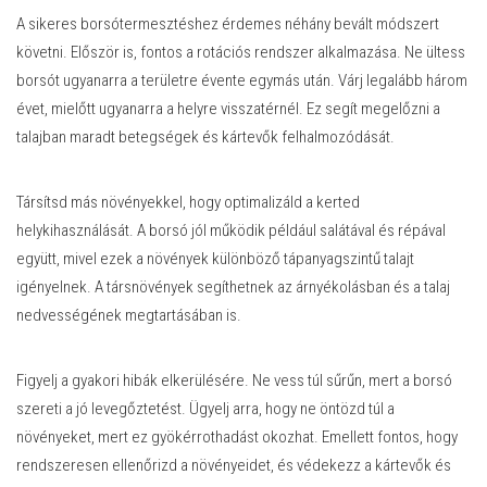
A sikeres borsótermesztéshez érdemes néhány bevált módszert
követni. Először is, fontos a rotációs rendszer alkalmazása. Ne ültess
borsót ugyanarra a területre évente egymás után. Várj legalább három
évet, mielőtt ugyanarra a helyre visszatérnél. Ez segít megelőzni a
talajban maradt betegségek és kártevők felhalmozódását.
Társítsd más növényekkel, hogy optimalizáld a kerted
helykihasználását. A borsó jól működik például salátával és répával
együtt, mivel ezek a növények különböző tápanyagszintű talajt
igényelnek. A társnövények segíthetnek az árnyékolásban és a talaj
nedvességének megtartásában is.
Figyelj a gyakori hibák elkerülésére. Ne vess túl sűrűn, mert a borsó
szereti a jó levegőztetést. Ügyelj arra, hogy ne öntözd túl a
növényeket, mert ez gyökérrothadást okozhat. Emellett fontos, hogy
rendszeresen ellenőrizd a növényeidet, és védekezz a kártevők és