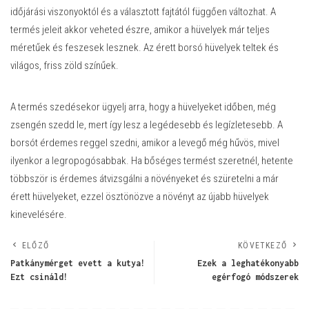
időjárási viszonyoktól és a választott fajtától függően változhat. A
termés jeleit akkor veheted észre, amikor a hüvelyek már teljes
méretűek és feszesek lesznek. Az érett borsó hüvelyek teltek és
világos, friss zöld színűek.
A termés szedésekor ügyelj arra, hogy a hüvelyeket időben, még
zsengén szedd le, mert így lesz a legédesebb és legízletesebb. A
borsót érdemes reggel szedni, amikor a levegő még hűvös, mivel
ilyenkor a legropogósabbak. Ha bőséges termést szeretnél, hetente
többször is érdemes átvizsgálni a növényeket és szüretelni a már
érett hüvelyeket, ezzel ösztönözve a növényt az újabb hüvelyek
kinevelésére.
ELŐZŐ
KÖVETKEZŐ
Patkánymérget evett a kutya!
Ezek a leghatékonyabb
Ezt csináld!
egérfogó módszerek