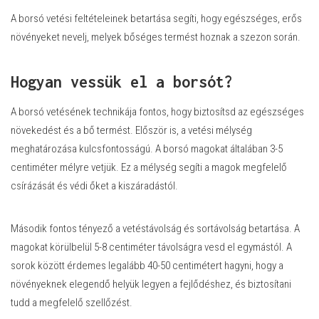
A borsó vetési feltételeinek betartása segíti, hogy egészséges, erős
növényeket nevelj, melyek bőséges termést hoznak a szezon során.
Hogyan vessük el a borsót?
A borsó vetésének technikája fontos, hogy biztosítsd az egészséges
növekedést és a bő termést. Először is, a vetési mélység
meghatározása kulcsfontosságú. A borsó magokat általában 3-5
centiméter mélyre vetjük. Ez a mélység segíti a magok megfelelő
csírázását és védi őket a kiszáradástól.
Második fontos tényező a vetéstávolság és sortávolság betartása. A
magokat körülbelül 5-8 centiméter távolságra vesd el egymástól. A
sorok között érdemes legalább 40-50 centimétert hagyni, hogy a
növényeknek elegendő helyük legyen a fejlődéshez, és biztosítani
tudd a megfelelő szellőzést.