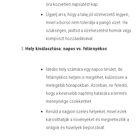
óra közvetlen napsütést kap.
Ügyelj arra, hogy a talaj jól vízelvezető legyen,
mivel a borsó nem tolerálja a pangó vizet. Ha
szükséges, javítsd a vízelvezetést homok vagy
komposzt hozzáadásával.
Hely kiválasztása: napos vs. félárnyékos
:
Ideális hely számára egy napos terület, de
félárnyékos helyen is megélhet, különösen a
melegebb hónapokban. Azonban, ne feledd,
hogy a kevesebb napfény hatására a termés
mennyisége csökkenhet.
Kerüld a nagyon szeles helyeket, mivel ezek
károsíthatják a növényeket és megnehezítik a
virágok és hüvelyek beporzását.