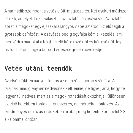
A harmadik szempont a vetés előtti magkezelés. Két gyakori módszer
létezik, amelyek közül választhatsz: áztatás és csávázás. Az áztatás
során a magokat egy éjszakára langyos vízbe áztatod. Ez elősegíti a
gyorsabb csírázást. A csávázás pedig egyfajta kémiai kezelés, ami
megvédi a magokat a talajban élő kórokozóktól és kártevőktől. Így
biztosíthatod, hogy a borsód egészségesen növekedjen.
Vetés utáni teendők
Az első időkben nagyon fontos az öntözés a borsó számára. A
talajnak mindig enyhén nedvesnek kell lennie, de figyelj arra, hogy ne
legyen túl nedves, mert az a magok rothadását okozhatja. Különösen
az első hetekben fontos a rendszeres, de mérsékelt öntözés. Az
eredményes csírázás érdekében próbálj meg hetente körülbelül 2-3
alkalommal öntözni.