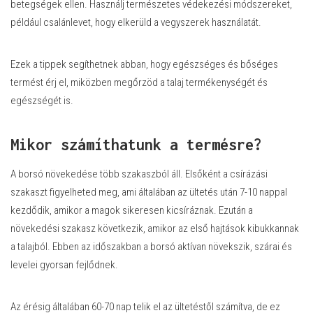
betegségek ellen. Használj természetes védekezési módszereket,
például csalánlevet, hogy elkerüld a vegyszerek használatát.
Ezek a tippek segíthetnek abban, hogy egészséges és bőséges
termést érj el, miközben megőrzöd a talaj termékenységét és
egészségét is.
Mikor számíthatunk a termésre?
A borsó növekedése több szakaszból áll. Elsőként a csírázási
szakaszt figyelheted meg, ami általában az ültetés után 7-10 nappal
kezdődik, amikor a magok sikeresen kicsíráznak. Ezután a
növekedési szakasz következik, amikor az első hajtások kibukkannak
a talajból. Ebben az időszakban a borsó aktívan növekszik, szárai és
levelei gyorsan fejlődnek.
Az érésig általában 60-70 nap telik el az ültetéstől számítva, de ez