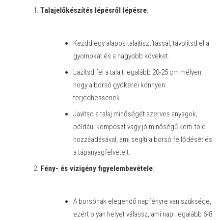
Talajelőkészítés lépésről lépésre
:
Kezdd egy alapos talajtisztítással, távolítsd el a
gyomokat és a nagyobb köveket.
Lazítsd fel a talajt legalább 20-25 cm mélyen,
hogy a borsó gyökerei könnyen
terjedhessenek.
Javítsd a talaj minőségét szerves anyagok,
például komposzt vagy jó minőségű kerti föld
hozzáadásával, ami segíti a borsó fejlődését és
a tápanyagfelvételt.
Fény- és vízigény figyelembevétele
:
A borsónak elegendő napfényre van szüksége,
ezért olyan helyet válassz, ami napi legalább 6-8