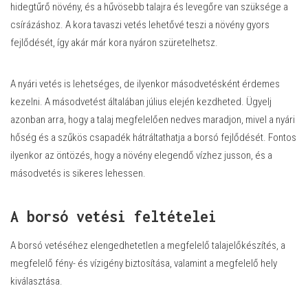
hidegtűrő növény, és a hűvösebb talajra és levegőre van szüksége a
csírázáshoz. A kora tavaszi vetés lehetővé teszi a növény gyors
fejlődését, így akár már kora nyáron szüretelhetsz.
A nyári vetés is lehetséges, de ilyenkor másodvetésként érdemes
kezelni. A másodvetést általában július elején kezdheted. Ügyelj
azonban arra, hogy a talaj megfelelően nedves maradjon, mivel a nyári
hőség és a szűkös csapadék hátráltathatja a borsó fejlődését. Fontos
ilyenkor az öntözés, hogy a növény elegendő vízhez jusson, és a
másodvetés is sikeres lehessen.
A borsó vetési feltételei
A borsó vetéséhez elengedhetetlen a megfelelő talajelőkészítés, a
megfelelő fény- és vízigény biztosítása, valamint a megfelelő hely
kiválasztása.