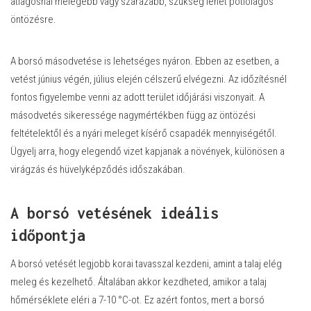
átlagosnál melegebb vagy szárazabb, szükség lehet pótlólagos
öntözésre.
A borsó másodvetése is lehetséges nyáron. Ebben az esetben, a
vetést június végén, július elején célszerű elvégezni. Az időzítésnél
fontos figyelembe venni az adott terület időjárási viszonyait. A
másodvetés sikeressége nagymértékben függ az öntözési
feltételektől és a nyári meleget kísérő csapadék mennyiségétől.
Ügyelj arra, hogy elegendő vizet kapjanak a növények, különösen a
virágzás és hüvelyképződés időszakában.
A borsó vetésének ideális
időpontja
A borsó vetését legjobb korai tavasszal kezdeni, amint a talaj elég
meleg és kezelhető. Általában akkor kezdheted, amikor a talaj
hőmérséklete eléri a 7-10 °C-ot. Ez azért fontos, mert a borsó