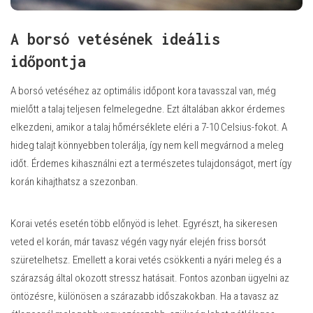
A borsó vetésének ideális
időpontja
A borsó vetéséhez az optimális időpont kora tavasszal van, még
mielőtt a talaj teljesen felmelegedne. Ezt általában akkor érdemes
elkezdeni, amikor a talaj hőmérséklete eléri a 7-10 Celsius-fokot. A
hideg talajt könnyebben tolerálja, így nem kell megvárnod a meleg
időt. Érdemes kihasználni ezt a természetes tulajdonságot, mert így
korán kihajthatsz a szezonban.
Korai vetés esetén több előnyöd is lehet. Egyrészt, ha sikeresen
veted el korán, már tavasz végén vagy nyár elején friss borsót
szüretelhetsz. Emellett a korai vetés csökkenti a nyári meleg és a
szárazság által okozott stressz hatásait. Fontos azonban ügyelni az
öntözésre, különösen a szárazabb időszakokban. Ha a tavasz az